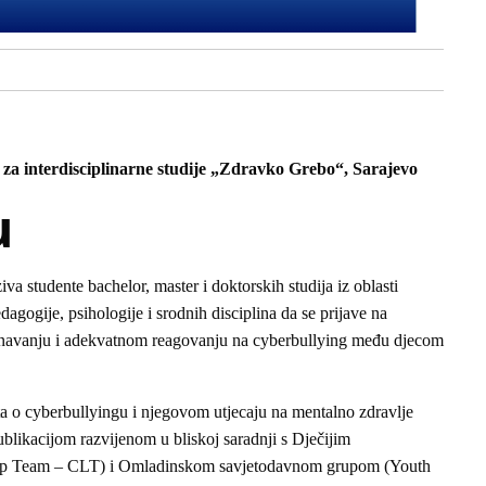
ar za interdisciplinarne studije „Zdravko Grebo“, Sarajevo
u
 studente bachelor, master i doktorskih studija iz oblasti
dagogije, psihologije i srodnih disciplina da se prijave na
navanju i adekvatnom reagovanju na cyberbullying među djecom
a o cyberbullyingu i njegovom utjecaju na mentalno zdravlje
ublikacijom razvijenom u bliskoj saradnji s Dječijim
hip Team – CLT) i Omladinskom savjetodavnom grupom (Youth