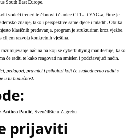
s South East Europe.
ili vodeći treneri te članovi i članice CLT-a i YAG-a, čime je
ademsko znanje, tako i perspektive same djece i mladih. Obuka
mjesto klasičnih predavanja, program je strukturiran kroz vježbe,
 s ciljem razvoja konkretnih vještina.
e razumijevanje načina na koji se cyberbullying manifestuje, kako
ma će raditi te kako reagovati na smislen i podržavajući način.
ici, pedagozi, pravnici i psiholozi koji će svakodnevno raditi s
e u tu budućnost.
ode:
r. Anthea Paulić
, Sveučilište u Zagrebu
 prijaviti