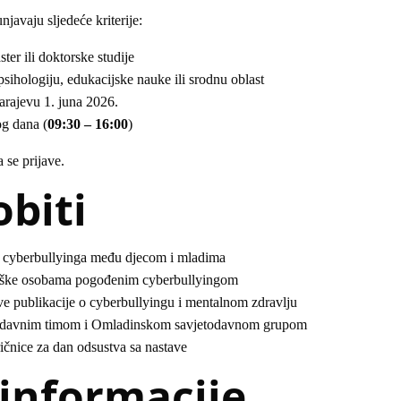
javaju sljedeće kriterije:
ter ili doktorske studije
 psihologiju, edukacijske nauke ili srodnu oblast
arajevu 1. juna 2026.
og dana (
09:30 – 16:00
)
 se prijave.
obiti
e cyberbullyinga među djecom i mladima
odrške osobama pogođenim cyberbullyingom
ove publikacije o cyberbullyingu i mentalnom zdravlju
jetodavnim timom i Omladinskom savjetodavnom grupom
ričnice za dan odsustva sa nastave
 informacije