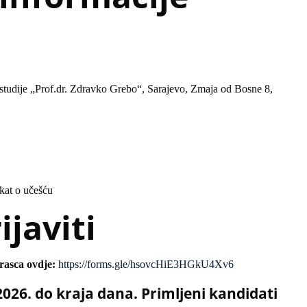
 studije „Prof.dr. Zdravko Grebo“, Sarajevo, Zmaja od Bosne 8,
ikat o učešću
ijaviti
rasca ovdje:
https://forms.gle/hsovcHiE3HGkU4Xv6
2026. do kraja dana. Primljeni kandidati