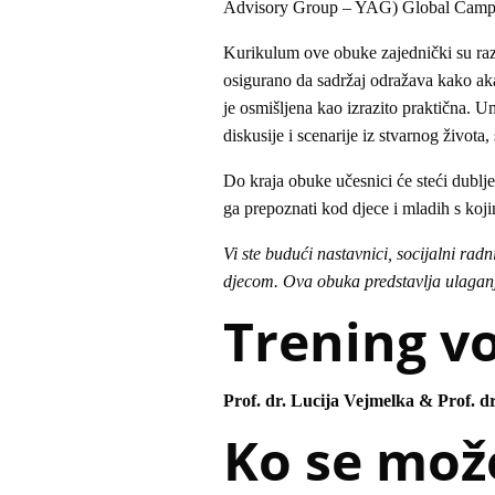
Advisory Group – YAG) Global Campu
Kurikulum ove obuke zajednički su razv
osigurano da sadržaj odražava kako ak
je osmišljena kao izrazito praktična. U
diskusije i scenarije iz stvarnog života,
Do kraja obuke učesnici će steći dublj
ga prepoznati kod djece i mladih s koji
Vi ste budući nastavnici, socijalni radn
djecom. Ova obuka predstavlja ulaganj
Trening v
Prof. dr. Lucija Vejmelka & Prof. d
Ko se može