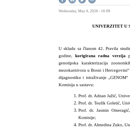
Wednesday, May 6, 2026 - 16:09
UNIVERZITET U 
U skladu sa članom 42. Pravila studir
godine,
korigirana radna verzija
pr
genotipska karakterizacija zoonots
mezokarnivora u Bosni i Hercegovini
“
dijagnostiku i istraživanje „GENOM“
Komisija u sastavu:
Prof. dr. Adnan Jažić, Univer
Prof. dr. Teufik Goletić, Uni
Prof. dr. Jasmin Omeragić,
Komisije
;
Prof. dr. Almedina Zuko, Univ