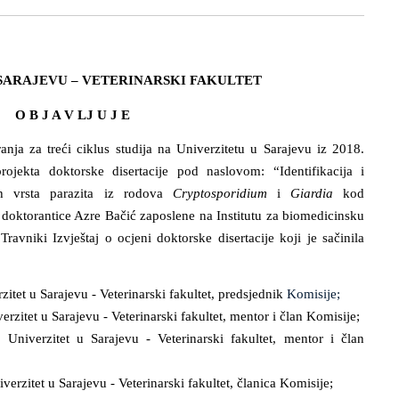
SARAJEVU – VETERINARSKI FAKULTET
O B J A V LJ U J E
anja za treći ciklus studija na Univerzitetu u Sarajevu iz 2018.
ojekta doktorske disertacije pod naslovom:
“
Identifikacija i
kih vrsta parazita iz rodova
Cryptosporidium
i
Giardia
kod
doktorantice Azre Bačić zaposlene na Institutu za biomedicinsku
 Travnik
i Izvještaj o ocjeni doktorske disertacije koji je sačinila
zitet u Sarajevu - Veterinarski fakultet, predsjednik
Komisije;
verzitet u Sarajevu - Veterinarski fakultet, mentor i član Komisije;
 Univerzitet u Sarajevu - Veterinarski fakultet, mentor i član
erzitet u Sarajevu - Veterinarski fakultet, članica Komisije;