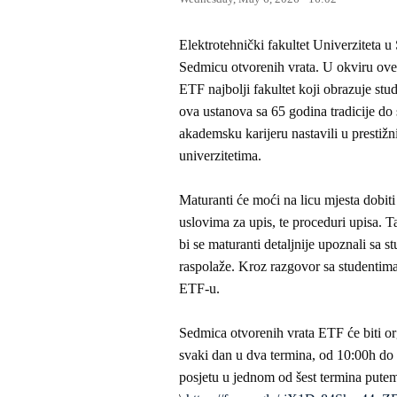
Elektrotehnički fakultet Univerziteta 
Sedmicu otvorenih vrata. U okviru ove a
ETF najbolji fakultet koji obrazuje stud
ova ustanova sa 65 godina tradicije do s
akademsku karijeru nastavili u prestiž
univerzitetima.
Maturanti će moći na licu mjesta dobit
uslovima za upis, te proceduri upisa. T
bi se maturanti detaljnije upoznali s
raspolaže. Kroz razgovor sa studentima,
ETF-u.
Sedmica otvorenih vrata ETF će biti org
svaki dan u dva termina, od 10:00h do 1
posjetu u jednom od šest termina pute