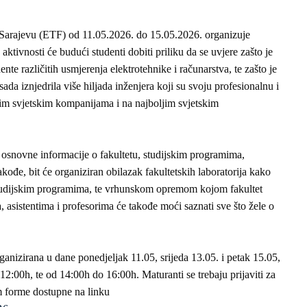
u Sarajevu (ETF) od 11.05.2026. do 15.05.2026. organizuje
ktivnosti će budući studenti dobiti priliku da se uvjere zašto je
ente različitih usmjerenja elektrotehnike i računarstva, te zašto je
ada iznjedrila više hiljada inženjera koji su svoju profesionalnu i
nim svjetskim kompanijama i na najboljim svjetskim
i osnovne informacije o fakultetu, studijskim programima,
akođe, bit će organiziran obilazak fakultetskih laboratorija kako
a studijskim programima, te vrhunskom opremom kojom fakultet
 asistentima i profesorima će takođe moći saznati sve što žele o
anizirana u dane ponedjeljak 11.05, srijeda 13.05. i petak 15.05,
2:00h, te od 14:00h do 16:00h. Maturanti se trebaju prijaviti za
m forme dostupne na linku