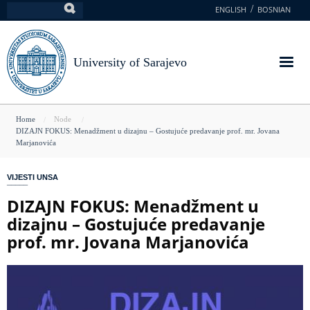
Skip
ENGLISH
BOSNIAN
Search
to
main
content
University of Sarajevo
You
Home
Node
DIZAJN FOKUS: Menadžment u dizajnu – Gostujuće predavanje prof. mr. Jovana
are
Marjanovića
here
VIJESTI UNSA
DIZAJN FOKUS: Menadžment u
dizajnu – Gostujuće predavanje
prof. mr. Jovana Marjanovića