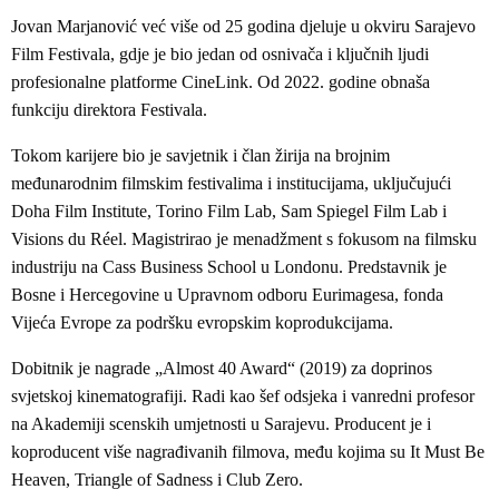
Jovan Marjanović već više od 25 godina djeluje u okviru Sarajevo
Film Festivala, gdje je bio jedan od osnivača i ključnih ljudi
profesionalne platforme CineLink. Od 2022. godine obnaša
funkciju direktora Festivala.
Tokom karijere bio je savjetnik i član žirija na brojnim
međunarodnim filmskim festivalima i institucijama, uključujući
Doha Film Institute, Torino Film Lab, Sam Spiegel Film Lab i
Visions du Réel. Magistrirao je menadžment s fokusom na filmsku
industriju na Cass Business School u Londonu. Predstavnik je
Bosne i Hercegovine u Upravnom odboru Eurimagesa, fonda
Vijeća Evrope za podršku evropskim koprodukcijama.
Dobitnik je nagrade „Almost 40 Award“ (2019) za doprinos
svjetskoj kinematografiji. Radi kao šef odsjeka i vanredni profesor
na Akademiji scenskih umjetnosti u Sarajevu. Producent je i
koproducent više nagrađivanih filmova, među kojima su It Must Be
Heaven, Triangle of Sadness i Club Zero.