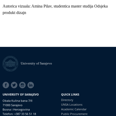
Autorica vizuala: Amina Pilav, studentica master studija Odsjeka
produkt dizajn
University of Sarajevo
SOCIAL
LINKS
UNIVERSITY OF SARAJEVO
QUICK LINKS
Directory
Obala Kulina bana 7/II
UNSA Locations
71000 Sarajevo
Academic Calendar
Bosna i Hercegovina
Telefon: +387 33 56 51 18
Public Procurement