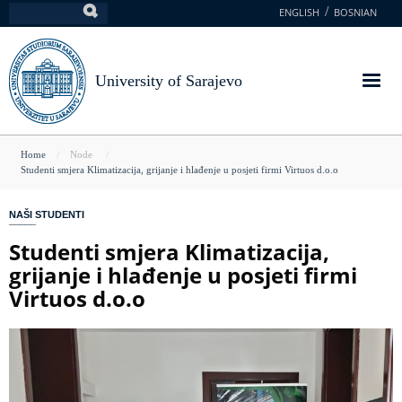
Skip
ENGLISH
BOSNIAN
Search
to
main
content
University of Sarajevo
You
Home
Node
Studenti smjera Klimatizacija, grijanje i hlađenje u posjeti firmi Virtuos d.o.o
are
here
NAŠI STUDENTI
Studenti smjera Klimatizacija,
grijanje i hlađenje u posjeti firmi
Virtuos d.o.o