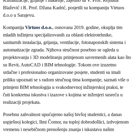
Klimatizacije, grijanje i hlađenje, zajedno sa V. Prof. Rejhana
Blažević i R. Prof. Džana Kadrić, posjetili su kompaniju Virtuos
d.o.o u Sarajevu.
Kompanija
Virtuos d.o.o.
, osnovana 2019. godine, okuplja tim
mladih inžinjera specijalizovanih za oblasti elektrotehnike,
sanitarnih instalacija, grijanja, ventilacije, fotonaponskih sistema i
automatizacije zgrada. Njihova stručnost posebno se ogleda u
projektovanju i 3D modeliranju primjenom savremenih alata kao što
su Revit, AutoCAD i BIM tehnologije. Tokom ove izuzetno
srdačne i profesionalno organizovane posjete, studenti su imali
priliku upoznati se s radom stručnog tima kompanije, saznati više o
primjeni BIM tehnologija u svakodnevnoj inžinjerskoj praksi, te
čuti konkretna iskustva i izazove s kojima se inženjeri susreću u
realizaciji projekata.
Posebnu zahvalnost upućujemo našoj bivšoj studentici, a danas
uspješnoj kolegici, Ilmi Čomor, na toploj dobrodošlici, izdvojenom
vremenu i nesebičnom prenošenju znanja i iskustava našim