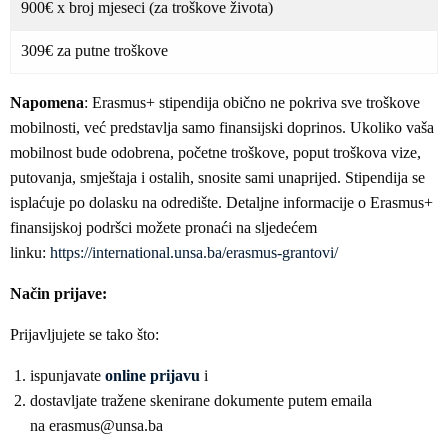
900€ x broj mjeseci (za troškove života)
309€ za putne troškove
Napomena
: Erasmus+ stipendija obično ne pokriva sve troškove
mobilnosti, već predstavlja samo finansijski doprinos. Ukoliko vaša
mobilnost bude odobrena, početne troškove, poput troškova vize,
putovanja, smještaja i ostalih, snosite sami unaprijed. Stipendija se
isplaćuje po dolasku na odredište. Detaljne informacije o Erasmus+
finansijskoj podršci možete pronaći na sljedećem
linku:
https://international.unsa.ba/erasmus-grantovi/
Način prijave:
Prijavljujete se tako što:
ispunjavate
online prijavu
i
dostavljate tražene skenirane dokumente putem emaila
na erasmus@unsa.ba