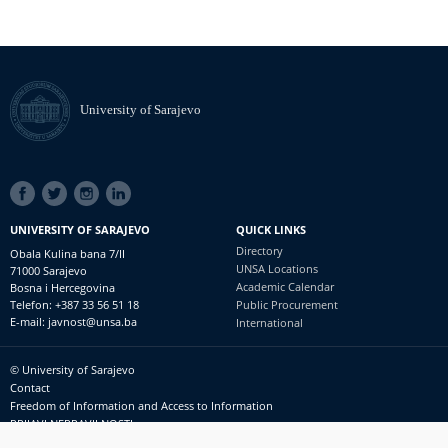
University of Sarajevo
SOCIAL
LINKS
UNIVERSITY OF SARAJEVO
QUICK LINKS
Directory
Obala Kulina bana 7/II
UNSA Locations
71000 Sarajevo
Academic Calendar
Bosna i Hercegovina
Telefon: +387 33 56 51 18
Public Procurement
E-mail: javnost@unsa.ba
International
© University of Sarajevo
Footer
Contact
meni
Freedom of Information and Access to Information
PRIJAVI NEPRAVILNOSTI
RSS