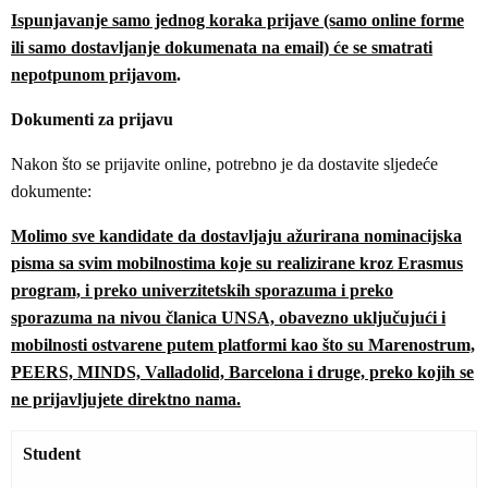
Ispunjavanje samo jednog koraka prijave (samo online forme
ili samo dostavljanje dokumenata na email) će se smatrati
nepotpunom prijavom
.
Dokumenti za prijavu
Nakon što se prijavite online, potrebno je da dostavite sljedeće
dokumente:
Molimo sve kandidate da dostavljaju ažurirana nominacijska
pisma sa svim mobilnostima koje su realizirane kroz Erasmus
program, i preko univerzitetskih sporazuma i preko
sporazuma na nivou članica UNSA, obavezno uključujući i
mobilnosti ostvarene putem platformi kao što su Marenostrum,
PEERS, MINDS, Valladolid, Barcelona i druge, preko kojih se
ne prijavljujete direktno nama.
Student