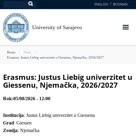
Skip
ENGLISH
BOSNIAN
Search
to
main
content
University of Sarajevo
You
Home
Node
Erasmus: Justus Liebig univerzitet u Giessenu, Njemačka, 2026/2027
are
here
Erasmus: Justus Liebig univerzitet u
Giessenu, Njemačka, 2026/2027
Rok
05/08/2026 - 12:00
Institucija
: Justus Liebig univerzitet u Giessenu
Grad
: Giessen
Zemlja
: Njemačka