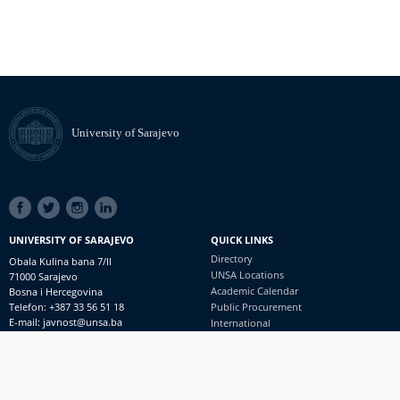
University of Sarajevo
SOCIAL
LINKS
UNIVERSITY OF SARAJEVO
QUICK LINKS
Directory
Obala Kulina bana 7/II
UNSA Locations
71000 Sarajevo
Academic Calendar
Bosna i Hercegovina
Telefon: +387 33 56 51 18
Public Procurement
E-mail: javnost@unsa.ba
International
© University of Sarajevo
Footer
Contact
meni
Freedom of Information and Access to Information