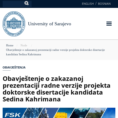
Skip
ENGLISH
BOSNIAN
Search
to
main
content
University of Sarajevo
You
Home
Node
Obavještenje o zakazanoj prezentaciji radne verzije projekta doktorske disertacije
are
kandidata Sedina Kahrimana
here
OBAVJEŠTENJA
Obavještenje o zakazanoj
prezentaciji radne verzije projekta
doktorske disertacije kandidata
Sedina Kahrimana