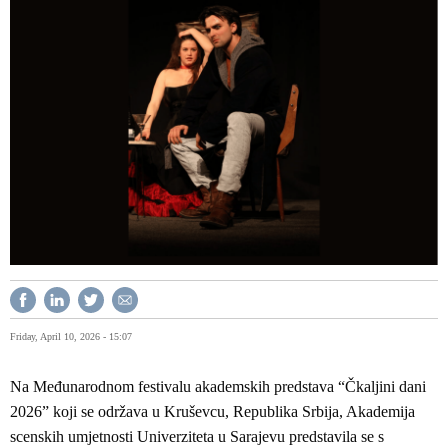
Friday, April 10, 2026 - 15:07
Na Međunarodnom festivalu akademskih predstava “Čkaljini dani
2026” koji se održava u Kruševcu, Republika Srbija, Akademija
scenskih umjetnosti Univerziteta u Sarajevu predstavila se s