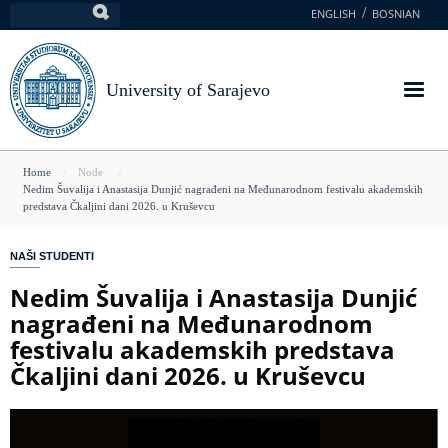
Skip
ENGLISH
BOSNIAN
Search
to
main
content
University of Sarajevo
You
Home
Node
Nedim Šuvalija i Anastasija Dunjić nagrađeni na Međunarodnom festivalu akademskih
are
predstava Čkaljini dani 2026. u Kruševcu
here
NAŠI STUDENTI
Nedim Šuvalija i Anastasija Dunjić
nagrađeni na Međunarodnom
festivalu akademskih predstava
Čkaljini dani 2026. u Kruševcu