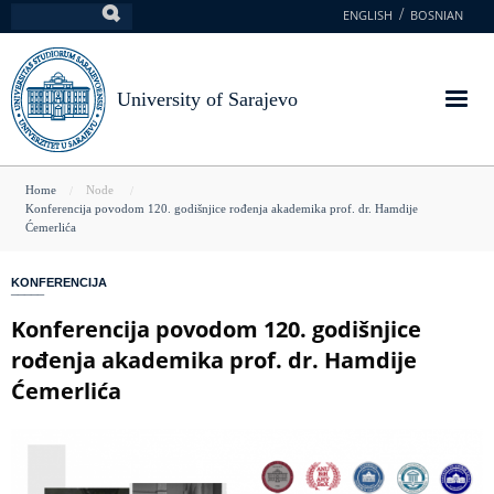
Skip
ENGLISH
BOSNIAN
Search
to
main
content
University of Sarajevo
You
Home
Node
Konferencija povodom 120. godišnjice rođenja akademika prof. dr. Hamdije
are
Ćemerlića
here
KONFERENCIJA
Konferencija povodom 120. godišnjice
rođenja akademika prof. dr. Hamdije
Ćemerlića