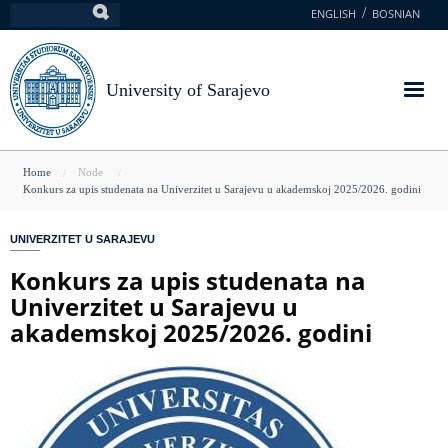
Skip
ENGLISH
BOSNIAN
Search
to
main
content
University of Sarajevo
You
Home
Node
Konkurs za upis studenata na Univerzitet u Sarajevu u akademskoj 2025/2026. godini
are
here
UNIVERZITET U SARAJEVU
Konkurs za upis studenata na
Univerzitet u Sarajevu u
akademskoj 2025/2026. godini