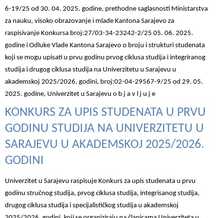
6-19/25 od 30. 04. 2025. godine, prethodne saglasnosti
Ministarstva
za nauku, visoko obrazovanje i mlade Kantona Sarajevo za
raspisivanje
Konkursa broj:27/03-34-23242-2/25 05. 06. 2025.
godine i Odluke Vlade Kantona Sarajevo
o broju i strukturi studenata
koji se mogu upisati u prvu godinu prvog ciklusa studija i
integriranog
studija i drugog ciklusa studija na Univerzitetu u Sarajevu u
akademskoj
2025/2026. godini, broj:02-04-29567-9/25 od 29. 05.
2025. godine, Univerzitet u Sarajevu
o b j a v l j u j e
KONKURS ZA UPIS STUDENATA U PRVU
GODINU STUDIJA NA UNIVERZITETU U
SARAJEVU U AKADEMSKOJ 2025/2026.
GODINI
Univerzitet u Sarajevu raspisuje Konkurs za upis studenata u prvu
godinu stručnog studija,
prvog ciklusa studija, integrisanog studija,
drugog ciklusa studija i specijalističkog studija u
akademskoj
2025/2026. godini, koji se organiziraju na članicama Univerziteta u