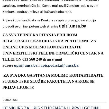
Sarajevu.
Terminološko korištenje muškog ili ženskog roda u ovom
Konkursu podrazumijeva
uključivanje oba roda.
Prijava i upis kandidata na Konkurs za upis u prvu godinu studija
upisi.unsa.ba
provodi se online, putem
web stranice
ZA SVA TEHNIČKA PITANJA PRILIKOM
REGISTRACIJE KANDIDATA NA PLATFORMU ZA
ONLINE UPIS MOLIMO KONTAKTIRAJTE
UNIVERZITETSKI TELEINFORMATIČKI CENTAR NA
TELEFON 033 560 240 ili na e-mail
adrese
upis
@unsa.ba
i
upis.podrska@unsa.ba
.
ZA SVA DRUGA PITANJA MOLIMO KONTAKTIRAJTE
STUDENTSKE SLUŽBE FAKULTETA NA KOJE SE
PRIJAVLJUJETE
DODATAK
KONKURS ZA UPIS STUDENATA U PRVU GODINU