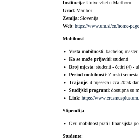
Institucija
: Univerzitet u Mariboru
Grad
: Maribor
Zemlja
: Slovenija
Web
:
https://www.um.si/en/home-page
Mobilnost
Vrsta mobilnosti
: bachelor, master
Ko se može prijaviti
: studenti
Broj mjesta
: studenti - četiri (4) 
Period mobilnosti
: Zimski semesta
Trajanje
: 4 mjeseca i cca 20tak da
Studijski programi
: dostupna su m
Link
:
https://www.erasmusplus.um.si
Stipendija
Ovu mobilnost prati i finansijska p
Studente
: