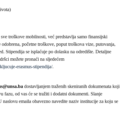
ivota)
sve troškove mobilnosti, već predstavlja samo finansijski
 odobrena, početne troškove, poput troškova vize, putovanja,
jed. Stipendija se isplaćuje po dolasku na odredište. Detaljne
odršci možete pronaći na sljedećem
ukljucuje-erasmus-stipendija/
.
us@unsa.ba
dostavljanjem traženih skeniranih dokumenata koji
 fazu, od vas će se tražiti i dodatni dokumenti. Slanje
 naslovu emaila obavezno navedite naziv institucije za koju se