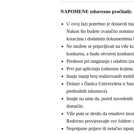
NAPOMENE (obavezno pročitati):
U ovoj fazi potrebno je dostaviti 
Nakon što budete zvanično nominovan
koracima i dodatnim dokumentima koj
Ne možete se prijavljivati na više
konkursu, a budu otvoreni konkursi z
Prednost pri rangiranju i odabiru (u
Prvi put apliciraju (odnosno kojima 
Imaju manji broj realizovanih mobiln
Dolaze s članica Univerziteta u Sara
prethodnih iskustava).
Imajte na umu da, pored navedenih kr
domaćin.
Više puta se desilo da emailovi inos
Redovno provjeravajte sve foldere 
Nepotpune prijave ili netačno ispu