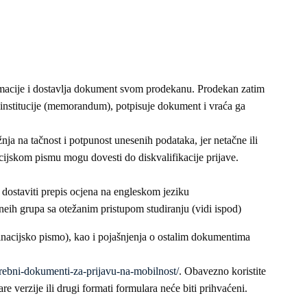
rmacije i dostavlja dokument svom prodekanu. Prodekan zatim
 institucije (memorandum), potpisuje dokument i vraća ga
ja na tačnost i potpunost unesenih podataka, jer netačne ili
ijskom pismu mogu dovesti do diskvalifikacije prijave.
o dostaviti prepis ocjena na engleskom jeziku
neih grupa sa otežanim pristupom studiranju (vidi ispod)
acijsko pismo), kao i pojašnjenja o ostalim dokumentima
otrebni-dokumenti-za-prijavu-na-mobilnost/
. Obavezno koristite
e verzije ili drugi formati formulara neće biti prihvaćeni.