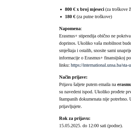
800 € x broj mjeseci
(za troškove ž
180 €
(za putne troškove)
Napomena
:
Erasmus+ stipendija obično ne pokriva 
doprinos. Ukoliko vaša mobilnost bude
smještaja i ostalih, snosite sami unapri
informacije o Erasmus+ finansijskoj p
linku:
https://international.unsa.ba/sta-
Način prijave:
Prijavu šaljete putem emaila na
erasm
su navedeni ispod. Ukoliko prođete prvu
štampanih dokumenata nije potrebno. U
prijavljujete.
Rok za prijavu:
15.05.2025. do 12:00 sati (podne).