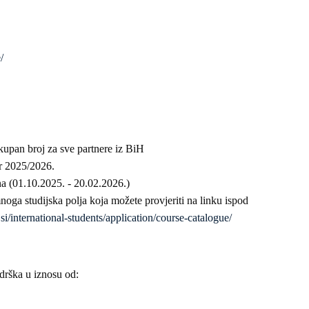
/
- ukupan broj za sve partnere iz BiH
r 2025/2026.
na (01.10.2025. - 20.02.2026.)
noga studijska polja koja možete provjeriti na linku ispod
/international-students/application/course-catalogue/
odrška u iznosu od: