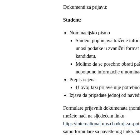
Dokumenti za prijavu:
Student
:
Nominacijsko pismo
Student popunjava tražene info
unosi podatke u zvanični format
kandidatu.
Molimo da se posebno obrati pažn
nepotpune informacije u nominac
Prepis ocjena
U ovoj fazi prijave nije potrebn
Izjava da pripadate jednoj od naved
Formulare prijavnih dokumenata (nomin
možete naći na sljedećem linku:
https://international.unsa.ba/koji-su-p
samo formulare sa navedenog linka. Star