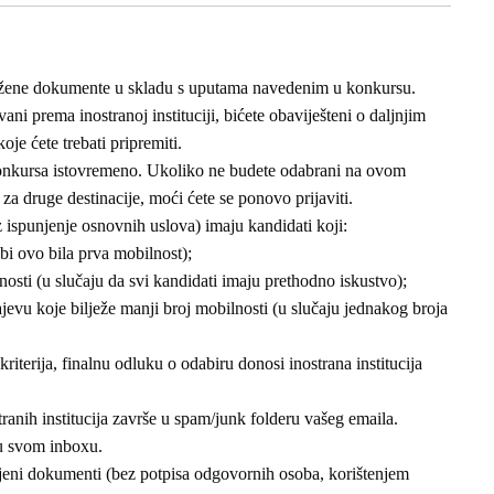
tražene dokumente u skladu s uputama navedenim u konkursu.
i prema inostranoj instituciji, bićete obaviješteni o daljnjim
e ćete trebati pripremiti.
 konkursa istovremeno. Ukoliko ne budete odabrani na ovom
a druge destinacije, moći ćete se ponovo prijaviti.
z ispunjenje osnovnih uslova) imaju kandidati koji:
bi ovo bila prva mobilnost);
osti (u slučaju da svi kandidati imaju prethodno iskustvo);
jevu koje bilježe manji broj mobilnosti (u slučaju jednakog broja
iterija, finalnu odluku o odabiru donosi inostrana institucija
tranih institucija završe u spam/junk folderu vašeg emaila.
u svom inboxu.
njeni dokumenti (bez potpisa odgovornih osoba, korištenjem