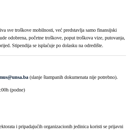
va sve troškove mobilnosti, već predstavlja samo finansijski
ude odobrena, početne troškove, poput troškova vize, putovanja,
prijed. Stipendija se isplaćuje po dolasku na odredište.
smus@unsa.ba
(slanje štampanih dokumenata nije potrebno).
:00h (podne)
ktorata i pripadajućih organizacionih jedinica koristi se prijavni