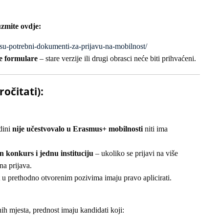
zmite ovdje:
ji-su-potrebni-dokumenti-za-prijavu-na-mobilnost/
e formulare
– stare verzije ili drugi obrasci neće biti prihvaćeni.
čitati):
dini
nije učestvovalo u Erasmus+ mobilnosti
niti ima
n konkurs i jednu instituciju
– ukoliko se prijavi na više
na prijava.
t u prethodno otvorenim pozivima imaju pravo aplicirati.
ih mjesta, prednost imaju kandidati koji: