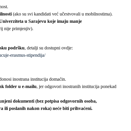
nost.
lnosti
(ako su svi kandidati već učestvovali u mobilnostima).
 Univerziteta u Sarajevu koje imaju manje
ij nije primjenjiv).
jsku podršku
, detalji su dostupni ovdje:
jucuje-erasmus-stipendija/
onosi inostrana institucija domaćin.
k folder u e-mailu
, jer odgovori inostranih institucija ponekad
punjeni dokumenti (bez potpisa odgovornih osoba,
 ili poslanih nakon roka) neće biti prihvaćeni.