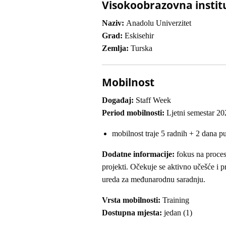
Visokoobrazovna instit
Naziv:
Anadolu Univerzitet
Grad:
Eskisehir
Zemlja:
Turska
Mobilnost
Događaj:
Staff Week
Period mobilnosti:
Ljetni semestar 20
mobilnost traje 5 radnih + 2 dana p
Dodatne informacije:
fokus na proces
projekti. Očekuje se aktivno učešće i p
ureda za međunarodnu saradnju.
Vrsta mobilnosti:
Training
Dostupna mjesta:
jedan (1)