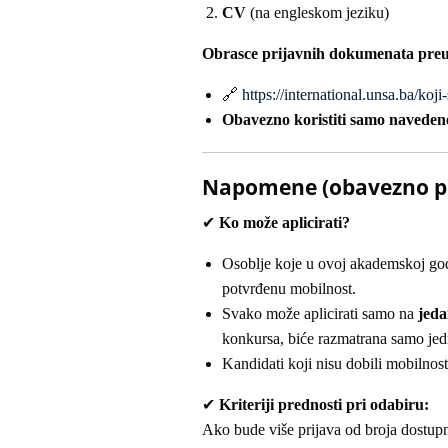
CV
(na engleskom jeziku)
Obrasce prijavnih dokumenata preu
🔗
https://international.unsa.ba/ko
Obavezno koristiti samo naveden
Napomene (obavezno pro
✔
Ko može aplicirati?
Osoblje koje u ovoj akademskoj go
potvrđenu mobilnost.
Svako može aplicirati samo na
jeda
konkursa, biće razmatrana samo jed
Kandidati koji nisu dobili mobilnos
✔
Kriteriji prednosti pri odabiru:
Ako bude više prijava od broja dostupn