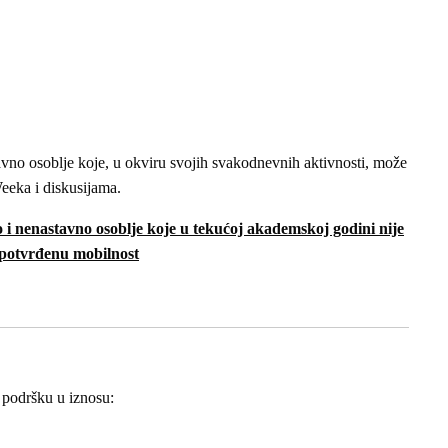
avno osoblje koje, u okviru svojih svakodnevnih aktivnosti, može
Weeka i diskusijama.
 i nenastavno osoblje koje u tekućoj akademskoj godini nije
a potvrđenu mobilnost
u podršku u iznosu: