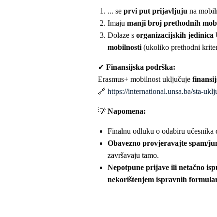
... se
prvi put prijavljuju
na mobil
Imaju
manji broj prethodnih mobi
Dolaze s
organizacijskih jedinica
mobilnosti
(ukoliko prethodni kriter
✔
Finansijska podrška:
Erasmus+ mobilnost uključuje
finansi
🔗
https://international.unsa.ba/sta-ukl
💡
Napomena:
Finalnu odluku o odabiru učesnika d
Obavezno provjeravajte spam/jun
završavaju tamo.
Nepotpune prijave ili netačno is
nekorištenjem ispravnih formulara