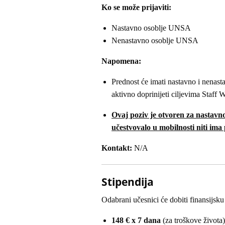
Ko se može prijaviti:
Nastavno osoblje UNSA
Nenastavno osoblje UNSA
Napomena:
Prednost će imati nastavno i nenast
aktivno doprinijeti ciljevima Staff 
Ovaj poziv je otvoren za nastavno
učestvovalo u mobilnosti niti im
Kontakt:
N/A
Stipendija
Odabrani učesnici će dobiti finansijsk
148 € x 7 dana
(za troškove života)