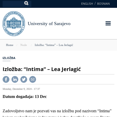
Skip
ENGLISH
BOSNIAN
Search
to
main
content
University of Sarajevo
You
Home
Node
Izložba: “Intima” – Lea Jerlagić
are
IZLOŽBA
here
Izložba: “Intima” – Lea Jerlagić
Monday, December 9, 2024 - 17:37
Datum događaja
13
Dec
Zadovoljstvo nam je pozvati vas na izložbu pod nazivom “Intima”