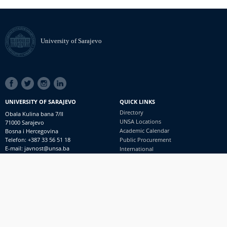
University of Sarajevo
SOCIAL
LINKS
UNIVERSITY OF SARAJEVO
QUICK LINKS
Directory
Obala Kulina bana 7/II
UNSA Locations
71000 Sarajevo
Academic Calendar
Bosna i Hercegovina
Telefon: +387 33 56 51 18
Public Procurement
E-mail: javnost@unsa.ba
International
© University of Sarajevo
Footer
Contact
meni
Freedom of Information and Access to Information
PRIJAVI NEPRAVILNOSTI
RSS
prijavikorupciju@unsa.ba