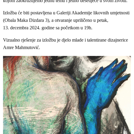
kojom zaokružujemo jednu temu i jedno desetljeće u svom životu.
Izložba će biti postavljena u Galeriji Akademije likovnih umjetnosti
(Obala Maka Dizdara 3), a otvaranje upriličeno u petak,
13. decembra 2024. godine sa početkom u 19h.
Vizualno rješenje za izložbu je djelo mlade i talentirane dizajnerice
Amre Mahmutović.