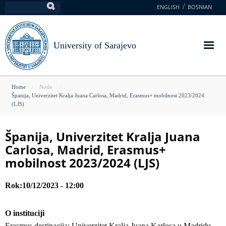
Skip
ENGLISH
BOSNIAN
Search
to
main
content
University of Sarajevo
You
Home
Node
Španija, Univerzitet Kralja Juana Carlosa, Madrid, Erasmus+ mobilnost 2023/2024
are
(LJS)
here
Španija, Univerzitet Kralja Juana
Carlosa, Madrid, Erasmus+
mobilnost 2023/2024 (LJS)
Rok
10/12/2023 - 12:00
O instituciji
Erasmus destinacija:
Univerzitet Kralja Juana Karlosa u Madridu