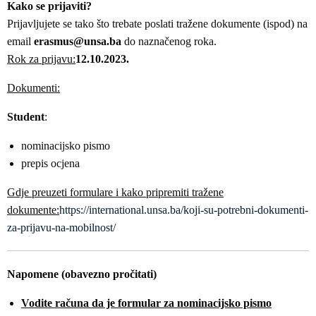
Kako se prijaviti?
Prijavljujete se tako što trebate poslati tražene dokumente (ispod) na
email
erasmus@unsa.ba
do naznačenog roka.
Rok za prijavu:
12.10.2023.
Dokumenti:
Student
:
nominacijsko pismo
prepis ocjena
Gdje preuzeti formulare i kako pripremiti tražene
dokumente:
https://international.unsa.ba/koji-su-potrebni-dokumenti-
za-prijavu-na-mobilnost/
Napomene (obavezno pročitati)
Vodite računa da je formular za nominacijsko pismo