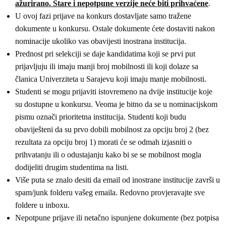
ažurirano. Stare i nepotpune verzije neće biti prihvaćene
.
U ovoj fazi prijave na konkurs dostavljate samo tražene
dokumente u konkursu. Ostale dokumente ćete dostaviti nakon
nominacije ukoliko vas obavijesti inostrana institucija.
Prednost pri selekciji se daje kandidatima koji se prvi put
prijavljuju ili imaju manji broj mobilnosti ili koji dolaze sa
članica Univerziteta u Sarajevu koji imaju manje mobilnosti.
Studenti se mogu prijaviti istovremeno na dvije institucije koje
su dostupne u konkursu. Veoma je bitno da se u nominacijskom
pismu označi prioritetna institucija. Studenti koji budu
obaviješteni da su prvo dobili mobilnost za opciju broj 2 (bez
rezultata za opciju broj 1) morati će se odmah izjasniti o
prihvatanju ili o odustajanju kako bi se se mobilnost mogla
dodijeliti drugim studentima na listi.
Više puta se znalo desiti da email od inostrane institucije završi u
spam/junk folderu vašeg emaila. Redovno provjeravajte sve
foldere u inboxu.
Nepotpune prijave ili netačno ispunjene dokumente (bez potpisa