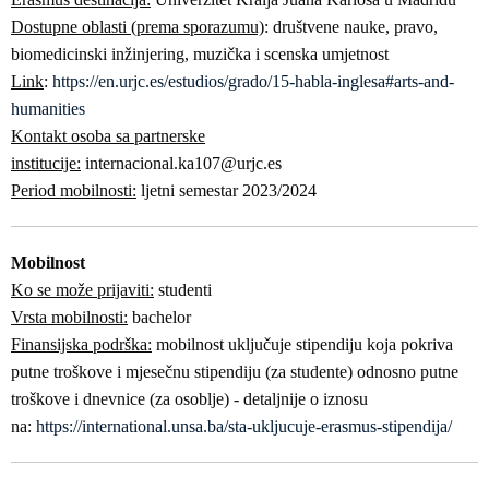
Dostupne oblasti (prema sporazumu)
: društvene nauke, pravo,
biomedicinski inžinjering, muzička i scenska umjetnost
Link
:
https://en.urjc.es/estudios/grado/15-habla-inglesa#arts-and-
humanities
Kontakt osoba sa partnerske
institucije:
internacional.ka107@urjc.es
Period mobilnosti:
ljetni semestar 2023/2024
Mobilnost
Ko se može prijaviti:
studenti
Vrsta mobilnosti:
bachelor
Finansijska podrška:
mobilnost uključuje stipendiju koja pokriva
putne troškove i mjesečnu stipendiju (za studente) odnosno putne
troškove i dnevnice (za osoblje) - detaljnije o iznosu
na:
https://international.unsa.ba/sta-ukljucuje-erasmus-stipendija/