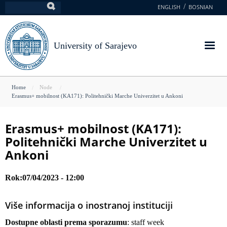
Skip
ENGLISH
BOSNIAN
Search
to
main
content
University of Sarajevo
You
Home
Node
Erasmus+ mobilnost (KA171): Politehnički Marche Univerzitet u Ankoni
are
here
Erasmus+ mobilnost (KA171):
Politehnički Marche Univerzitet u
Ankoni
Rok
07/04/2023 - 12:00
Više informacija o inostranoj instituciji
Dostupne oblasti prema sporazumu
: staff week