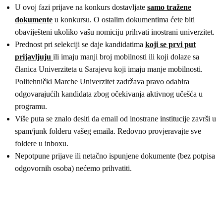
U ovoj fazi prijave na konkurs dostavljate
samo tražene
dokumente
u konkursu. O ostalim dokumentima ćete biti
obaviješteni ukoliko vašu nomiciju prihvati inostrani univerzitet.
Prednost pri selekciji se daje kandidatima
koji se prvi put
prijavljuju
ili imaju manji broj mobilnosti ili koji dolaze sa
članica Univerziteta u Sarajevu koji imaju manje mobilnosti.
Politehnički Marche Univerzitet zadržava pravo odabira
odgovarajućih kandidata zbog očekivanja aktivnog učešća u
programu.
Više puta se znalo desiti da email od inostrane institucije završi u
spam/junk folderu vašeg emaila. Redovno provjeravajte sve
foldere u inboxu.
Nepotpune prijave ili netačno ispunjene dokumente (bez potpisa
odgovornih osoba) nećemo prihvatiti.