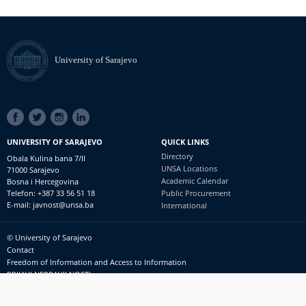
University of Sarajevo
SOCIAL
LINKS
UNIVERSITY OF SARAJEVO
QUICK LINKS
Directory
Obala Kulina bana 7/II
UNSA Locations
71000 Sarajevo
Academic Calendar
Bosna i Hercegovina
Telefon: +387 33 56 51 18
Public Procurement
E-mail: javnost@unsa.ba
International
© University of Sarajevo
Footer
Contact
meni
Freedom of Information and Access to Information
PRIJAVI NEPRAVILNOSTI
RSS
prijavikorupciju@unsa.ba