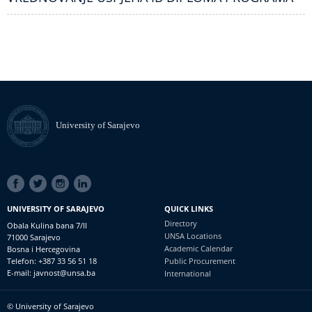
University of Sarajevo
SOCIAL
LINKS
UNIVERSITY OF SARAJEVO
QUICK LINKS
Directory
Obala Kulina bana 7/II
UNSA Locations
71000 Sarajevo
Academic Calendar
Bosna i Hercegovina
Telefon: +387 33 56 51 18
Public Procurement
E-mail: javnost@unsa.ba
International
© University of Sarajevo
Footer