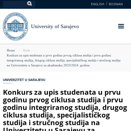
Skip
ENGLISH
BOSNIAN
Search
to
main
content
University of Sarajevo
You
Home
Node
Konkurs za upis studenata u prvu godinu prvog ciklusa studija i prvu godinu
are
integriranog studija, drugog ciklusa studija, specijalističkog studija i stručnog studija
na Univerzitetu u Sarajevu za akademsku 2023/2024. godinu
here
UNIVERZITET U SARAJEVU
Konkurs za upis studenata u prvu
godinu prvog ciklusa studija i prvu
godinu integriranog studija, drugog
ciklusa studija, specijalističkog
studija i stručnog studija na
Univerzitetu u Sarajevu za