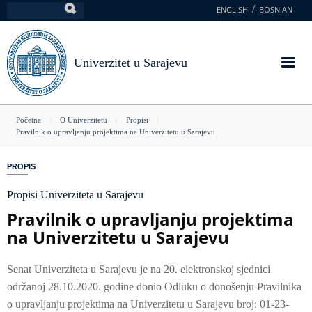
Skoči
ENGLISH
BOSNIAN
Pretraga
na
glavni
sadržaj
Univerzitet u Sarajevu
You
Početna
O Univerzitetu
Propisi
Pravilnik o upravljanju projektima na Univerzitetu u Sarajevu
are
here
PROPIS
Propisi Univerziteta u Sarajevu
Pravilnik o upravljanju projektima
na Univerzitetu u Sarajevu
Senat Univerziteta u Sarajevu je na 20. elektronskoj sjednici
održanoj 28.10.2020. godine donio Odluku o donošenju Pravilnika
o upravljanju projektima na Univerzitetu u Sarajevu broj: 01-23-