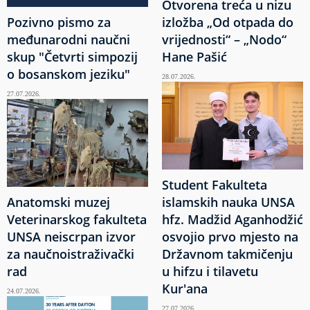
Otvorena treća u nizu
Pozivno pismo za
izložba „Od otpada do
međunarodni naučni
vrijednosti“ – „Nodo“
skup "Četvrti simpozij
Hane Pašić
o bosanskom jeziku"
28.07.2026.
27.07.2026.
Student Fakulteta
Anatomski muzej
islamskih nauka UNSA
Veterinarskog fakulteta
hfz. Madžid Aganhodžić
UNSA neiscrpan izvor
osvojio prvo mjesto na
za naučnoistraživački
Državnom takmičenju
rad
u hifzu i tilavetu
Kur'ana
24.07.2026.
27.07.2026.