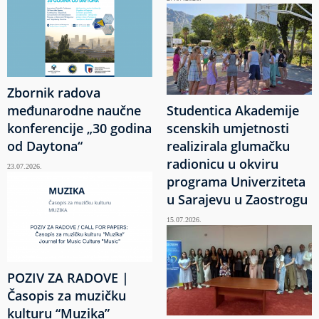
Zbornik radova
međunarodne naučne
Studentica Akademije
konferencije „30 godina
scenskih umjetnosti
od Daytona“
realizirala glumačku
radionicu u okviru
23.07.2026.
programa Univerziteta
u Sarajevu u Zaostrogu
15.07.2026.
POZIV ZA RADOVE |
Časopis za muzičku
kulturu “Muzika”