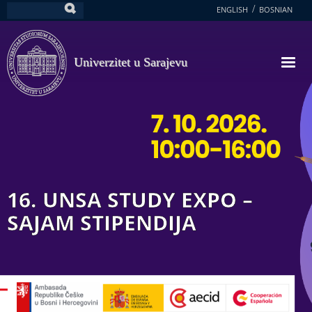
Skoči
ENGLISH
BOSNIAN
Pretraga
na
glavni
sadržaj
Univerzitet u Sarajevu
16. UNSA STUDY EXPO –
SAJAM STIPENDIJA