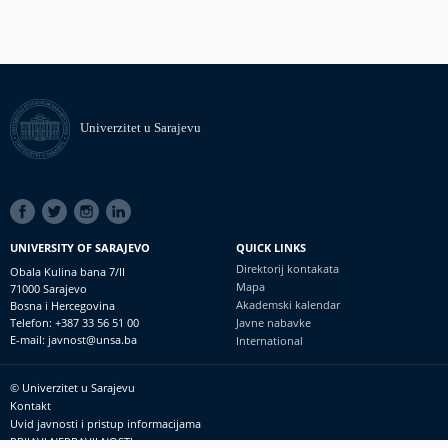
Univerzitet u Sarajevu
SOCIAL
LINKS
UNIVERSITY OF SARAJEVO
QUICK LINKS
Direktorij kontakata
Obala Kulina bana 7/II
Mapa
71000 Sarajevo
Akademski kalendar
Bosna i Hercegovina
Telefon: +387 33 56 51 00
Javne nabavke
E-mail: javnost@unsa.ba
International
© Univerzitet u Sarajevu
Footer
Kontakt
meni
Uvid javnosti i pristup informacijama
PRIJAVI NEPRAVILNOSTI