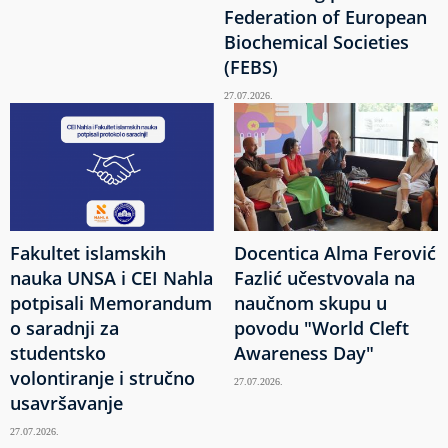
Federation of European
Biochemical Societies
(FEBS)
27.07.2026.
Fakultet islamskih
Docentica Alma Ferović
nauka UNSA i CEI Nahla
Fazlić učestvovala na
potpisali Memorandum
naučnom skupu u
o saradnji za
povodu "World Cleft
studentsko
Awareness Day"
volontiranje i stručno
27.07.2026.
usavršavanje
27.07.2026.