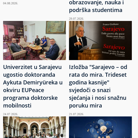
obrazovanje, nauka i
04.08.2026.
podrška studentima
29.07.2026.
Univerzitet u Sarajevu
Izložba "Sarajevo – od
ugostio doktoranda
rata do mira. Trideset
Aykuta Demiryüreka u
godina kasnije"
okviru EUPeace
svjedoči o snazi
programa doktorske
sjećanja i nosi snažnu
mobilnosti
poruku mira
24.07.2026.
21.07.2026.