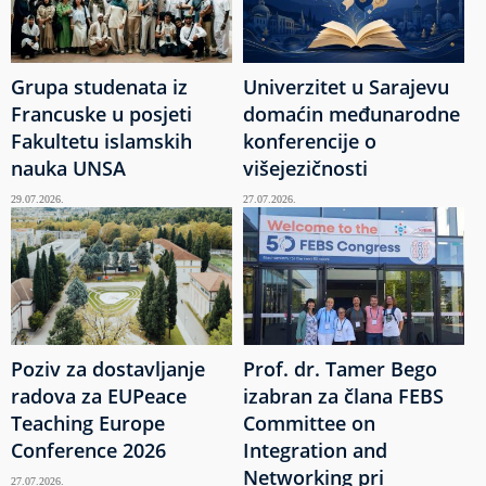
Grupa studenata iz
Univerzitet u Sarajevu
Francuske u posjeti
domaćin međunarodne
Fakultetu islamskih
konferencije o
nauka UNSA
višejezičnosti
29.07.2026.
27.07.2026.
Poziv za dostavljanje
Prof. dr. Tamer Bego
radova za EUPeace
izabran za člana FEBS
Teaching Europe
Committee on
Conference 2026
Integration and
Networking pri
27.07.2026.