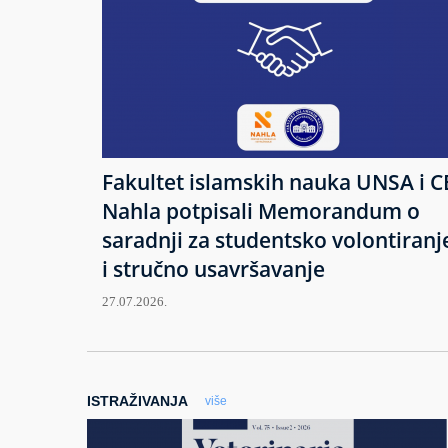
Fakultet islamskih nauka UNSA i C
Nahla potpisali Memorandum o
saradnji za studentsko volontiranj
i stručno usavršavanje
27.07.2026.
ISTRAŽIVANJA
više