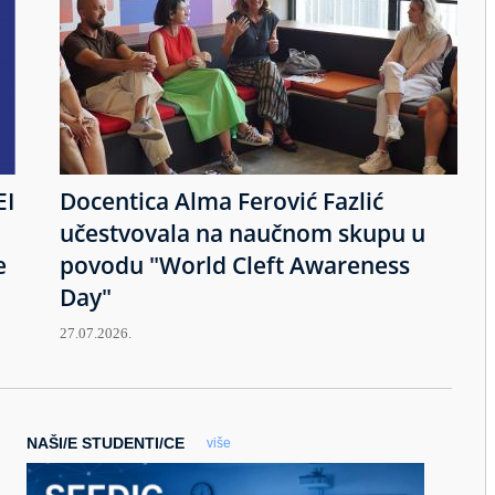
EI
Docentica Alma Ferović Fazlić
učestvovala na naučnom skupu u
e
povodu "World Cleft Awareness
Day"
27.07.2026.
NAŠI/E STUDENTI/CE
više