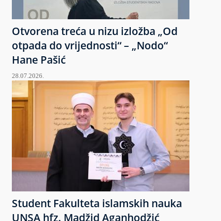
Otvorena treća u nizu izložba „Od
otpada do vrijednosti“ – „Nodo“
Hane Pašić
28.07.2026.
Student Fakulteta islamskih nauka
UNSA hfz. Madžid Aganhodžić