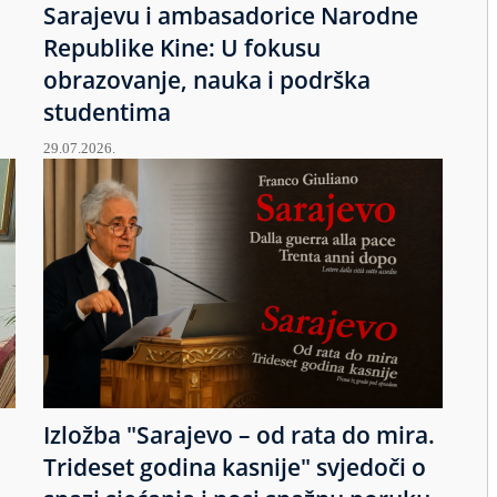
Sarajevu i ambasadorice Narodne
Republike Kine: U fokusu
obrazovanje, nauka i podrška
studentima
29.07.2026.
Izložba "Sarajevo – od rata do mira.
u
Trideset godina kasnije" svjedoči o