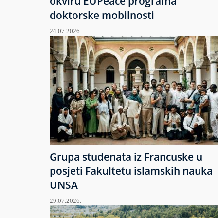
okviru EUPeace programa
doktorske mobilnosti
24.07.2026.
Grupa studenata iz Francuske u
posjeti Fakultetu islamskih nauka
UNSA
29.07.2026.