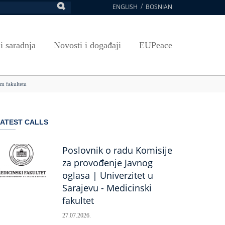
ENGLISH
BOSNIAN
retraga
Umjetnost, kultura i sport
Plan javnih nabavki
E-Prijava za ispite
oja UNSA
SAVRŠAVANJA
Izdavačka djelatnost
Osnovni elementi ugovora
Pristup informacijama
 i saradnja
Novosti i događaji
EUPeace
NSA
Publikacije
Javne nabavke organizacionih jedinica
 ravnopravnost UNSA
ismenost
Časopis Pregled
TRAIN
m fakultetu
 ravnopravnost UNSA
ivotnog učenja
a na UNSA
ATEST CALLS
ernice
ditacija
Poslovnik o radu Komisije
za provođenje Javnog
oglasa | Univerzitet u
Sarajevu - Medicinski
fakultet
27.07.2026.