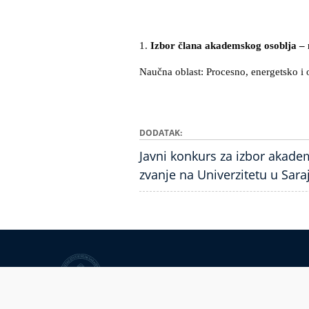
1.
Izbor člana akademskog osoblja –
Naučna oblast: Procesno, ene
DODATAK
Javni konkurs za izbor akad
zvanje na Univerzitetu u Sar
Univerzitet u Sarajevu