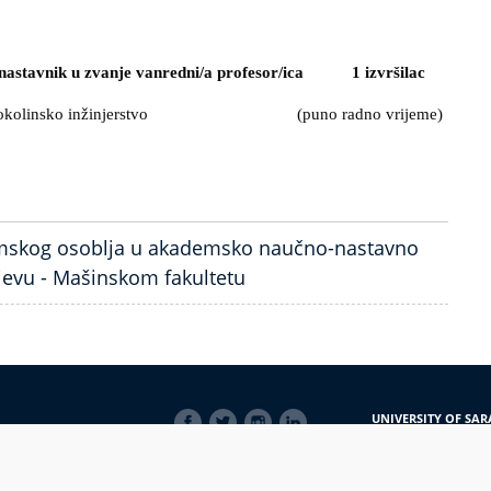
 nastavnik u zvanje vanredni/a profesor/ica 1 izvršilac
rgetsko i okolinsko inžinjerstvo
(puno radno vrijeme)
emskog osoblja u akademsko naučno-nastavno
ajevu - Mašinskom fakultetu
SOCIAL
UNIVERSITY OF SAR
LINKS
Obala Kulina bana 7/
71000 Sarajevo
Bosna i Hercegovina