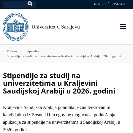
Skoči
ENGLISH
BOSNIAN
Pretraga
na
glavni
sadržaj
Univerzitet u Sarajevu
You
Početna
Stipendije
Stipendije za studij na univerzitetima u Kraljevini Saudijskoj Arabiji u 2026. godini
are
here
Stipendije za studij na
univerzitetima u Kraljevini
Saudijskoj Arabiji u 2026. godini
Kraljevina Saudijska Arabija ponudila je zainteresovanim
kandidatima iz Bosne i Hercegovine mogućnost podnošenja
aplikacija za stipendije na univerzitetima u Saudijskoj Arabiji u
2026. godini.