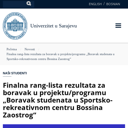
Skoči
ENGLISH
BOSNIAN
Pretraga
na
glavni
sadržaj
Univerzitet u Sarajevu
You
Početna
Novosti
Finalna rang-lista rezultata za boravak u projektu/programu „Boravak studenata u
are
Sportsko-rekreativnom centru Bossina Zaostrog“
here
NAŠI STUDENTI
Finalna rang-lista rezultata za
boravak u projektu/programu
„Boravak studenata u Sportsko-
rekreativnom centru Bossina
Zaostrog“