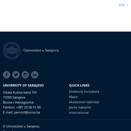
više >
Univerzitet u Sarajevu
SOCIAL
LINKS
UNIVERSITY OF SARAJEVO
QUICK LINKS
Direktorij kontakata
Obala Kulina bana 7/II
Mapa
71000 Sarajevo
Akademski kalendar
Bosna i Hercegovina
Telefon: +387 33 56 51 00
Javne nabavke
E-mail: javnost@unsa.ba
International
© Univerzitet u Sarajevu
Footer