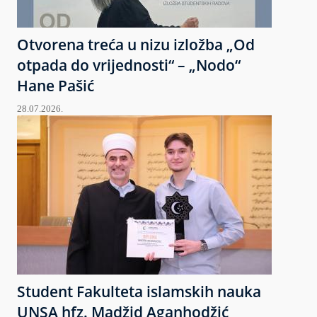
Otvorena treća u nizu izložba „Od
otpada do vrijednosti“ – „Nodo“
Hane Pašić
28.07.2026.
Student Fakulteta islamskih nauka
UNSA hfz. Madžid Aganhodžić