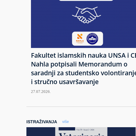
Fakultet islamskih nauka UNSA i C
Nahla potpisali Memorandum o
saradnji za studentsko volontiranj
i stručno usavršavanje
27.07.2026.
ISTRAŽIVANJA
više