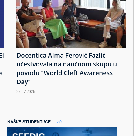
EI
Docentica Alma Ferović Fazlić
učestvovala na naučnom skupu u
e
povodu "World Cleft Awareness
Day"
27.07.2026.
NAŠI/E STUDENTI/CE
više