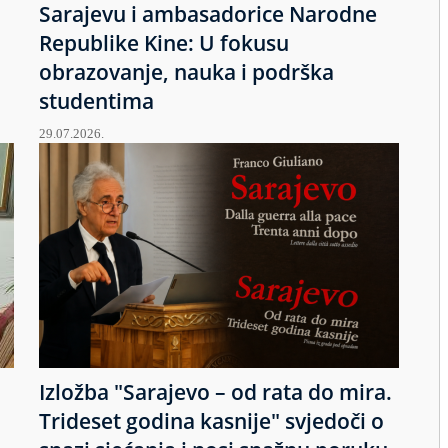
Sarajevu i ambasadorice Narodne
Republike Kine: U fokusu
obrazovanje, nauka i podrška
studentima
29.07.2026.
Izložba "Sarajevo – od rata do mira.
u
Trideset godina kasnije" svjedoči o