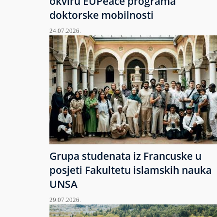
okviru EUPeace programa
doktorske mobilnosti
24.07.2026.
Grupa studenata iz Francuske u
posjeti Fakultetu islamskih nauka
UNSA
29.07.2026.