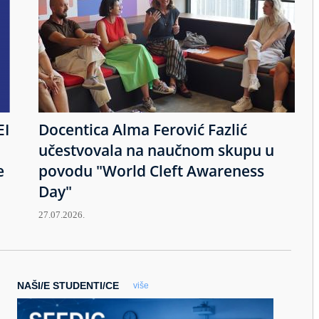
EI
Docentica Alma Ferović Fazlić
učestvovala na naučnom skupu u
e
povodu "World Cleft Awareness
Day"
27.07.2026.
NAŠI/E STUDENTI/CE
više