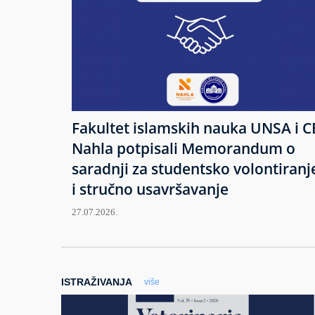
Fakultet islamskih nauka UNSA i C
Nahla potpisali Memorandum o
saradnji za studentsko volontiranj
i stručno usavršavanje
27.07.2026.
ISTRAŽIVANJA
više