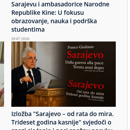
Sarajevu i ambasadorice Narodne
Republike Kine: U fokusu
obrazovanje, nauka i podrška
studentima
29.07.2026.
Izložba "Sarajevo – od rata do mira.
u
Trideset godina kasnije" svjedoči o