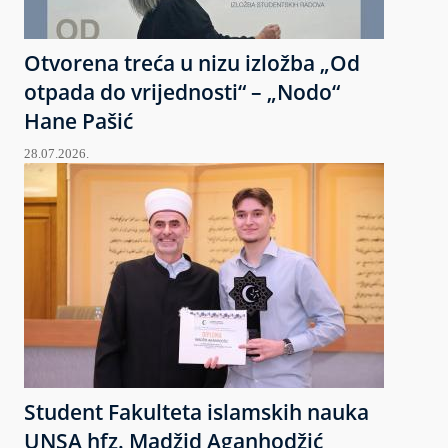
Otvorena treća u nizu izložba „Od
otpada do vrijednosti“ – „Nodo“
Hane Pašić
28.07.2026.
Student Fakulteta islamskih nauka
UNSA hfz. Madžid Aganhodžić