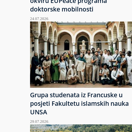
okviru EUPeace programa
doktorske mobilnosti
24.07.2026.
Grupa studenata iz Francuske u
posjeti Fakultetu islamskih nauka
UNSA
29.07.2026.