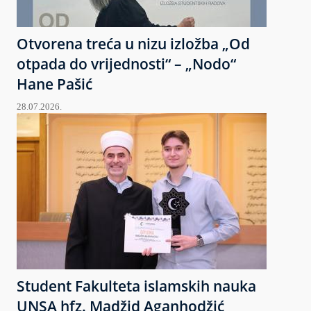
Otvorena treća u nizu izložba „Od
otpada do vrijednosti“ – „Nodo“
Hane Pašić
28.07.2026.
Student Fakulteta islamskih nauka
UNSA hfz. Madžid Aganhodžić