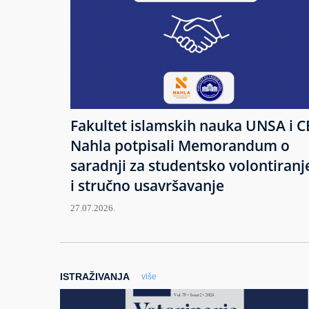
Fakultet islamskih nauka UNSA i C
Nahla potpisali Memorandum o
saradnji za studentsko volontiranj
i stručno usavršavanje
27.07.2026.
ISTRAŽIVANJA
više