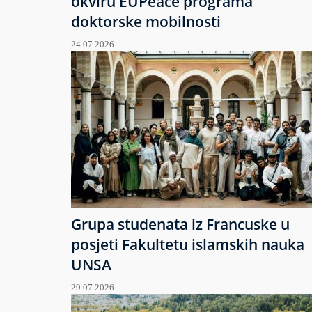
okviru EUPeace programa
doktorske mobilnosti
24.07.2026.
Grupa studenata iz Francuske u
posjeti Fakultetu islamskih nauka
UNSA
29.07.2026.