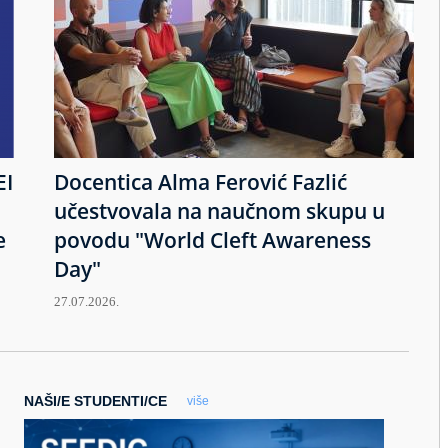
EI
Docentica Alma Ferović Fazlić
učestvovala na naučnom skupu u
e
povodu "World Cleft Awareness
Day"
27.07.2026.
NAŠI/E STUDENTI/CE
više