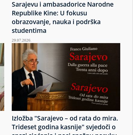
Sarajevu i ambasadorice Narodne
Republike Kine: U fokusu
obrazovanje, nauka i podrška
studentima
29.07.2026.
Izložba "Sarajevo – od rata do mira.
u
Trideset godina kasnije" svjedoči o