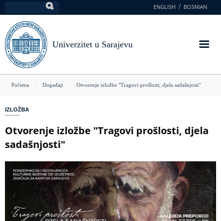
Skoči
ENGLISH
BOSNIAN
Pretraga
na
glavni
sadržaj
Univerzitet u Sarajevu
You
Početna
Događaji
Otvorenje izložbe "Tragovi prošlosti, djela sadašnjosti"
are
IZLOŽBA
here
Otvorenje izložbe "Tragovi prošlosti, djela
sadašnjosti"