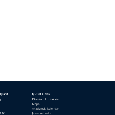
AJEVO
QUICK LINKS
Direktorij kontakata
II
Mapa
Akademski kalendar
1 00
Javne nabavke