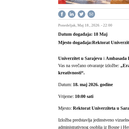
Ponedeljak, Maj 18., 2026. - 22:00
Datum događaja
18
Maj
Mjesto događaja
Rektorat Univerzit
Univerzitet u Sarajevu
i
Ambasada Kr
Vas na svečano otvaranje izložbe:
„Era
kreativnosti“.
Datum:
18. maj 2026. godine
Vrijeme:
10:00 sati
Mjesto:
Rektorat Univerziteta u Sar
Izložba predstavlja jedinstveno vizueln
administrativnog osoblja iz Bosne i H