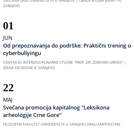
SVEČANA SALA UNIVERZITETA U SARAJEVU | OBALA KULINA BANA 7/II,
SARAJEVO
01
JUN
Od prepoznavanja do podrške: Praktični trening o
cyberbullyingu
CENTAR ZA INTERDISCIPLINARNE STUDIJE "PROF. DR. ZDRAVKO GREBO" |
ZMAJA OD BOSNE 8, SARAJEVO
22
MAJ
Svečana promocija kapitalnog "Leksikona
arheologije Crne Gore"
FILOZOFSKI FAKULTET UNIVERZITETA U SARAJEVU (MALI AMFITEATAR)