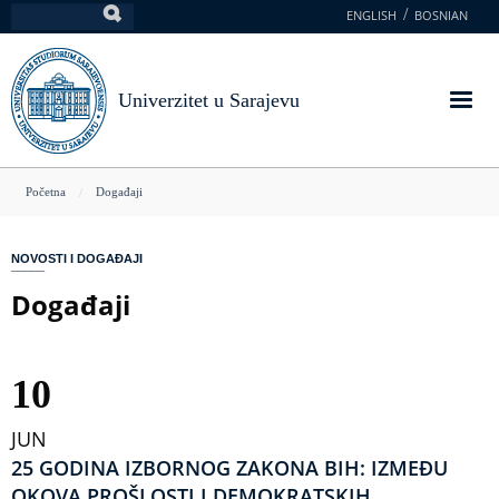
Skoči
ENGLISH
BOSNIAN
Pretraga
na
glavni
sadržaj
Univerzitet u Sarajevu
You
Početna
Događaji
are
here
NOVOSTI I DOGAĐAJI
Događaji
10
JUN
25 GODINA IZBORNOG ZAKONA BIH: IZMEĐU
OKOVA PROŠLOSTI I DEMOKRATSKIH