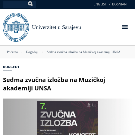
Skoči
ENGLISH
BOSNIAN
Pretraga
na
glavni
sadržaj
Univerzitet u Sarajevu
You
Početna
Događaji
Sedma zvučna izložba na Muzičkoj akademiji UNSA
are
KONCERT
here
Sedma zvučna izložba na Muzičkoj
akademiji UNSA