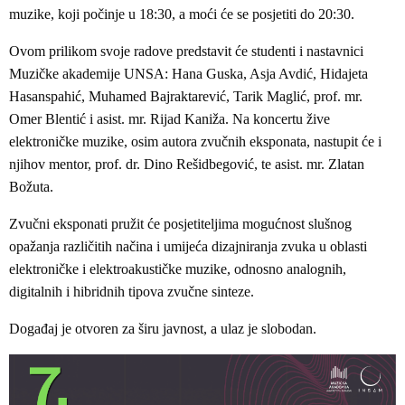
muzike, koji počinje u 18:30, a moći će se posjetiti do 20:30.
Ovom prilikom svoje radove predstavit će studenti i nastavnici
Muzičke akademije UNSA: Hana Guska, Asja Avdić, Hidajeta
Hasanspahić, Muhamed Bajraktarević, Tarik Maglić, prof. mr.
Omer Blentić i asist. mr. Rijad Kaniža. Na koncertu žive
elektroničke muzike, osim autora zvučnih eksponata, nastupit će i
njihov mentor, prof. dr. Dino Rešidbegović, te asist. mr. Zlatan
Božuta.
Zvučni eksponati pružit će posjetiteljima mogućnost slušnog
opažanja različitih načina i umijeća dizajniranja zvuka u oblasti
elektroničke i elektroakustičke muzike, odnosno analognih,
digitalnih i hibridnih tipova zvučne sinteze.
Događaj je otvoren za širu javnost, a ulaz je slobodan.