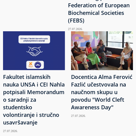
Federation of European
Biochemical Societies
(FEBS)
27.07.2026.
Fakultet islamskih
Docentica Alma Ferović
nauka UNSA i CEI Nahla
Fazlić učestvovala na
potpisali Memorandum
naučnom skupu u
o saradnji za
povodu "World Cleft
studentsko
Awareness Day"
volontiranje i stručno
27.07.2026.
usavršavanje
27.07.2026.