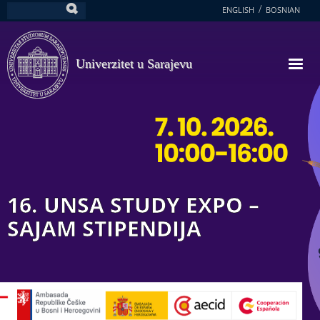
Skoči
ENGLISH
BOSNIAN
Pretraga
na
glavni
sadržaj
Univerzitet u Sarajevu
16. UNSA STUDY EXPO –
SAJAM STIPENDIJA