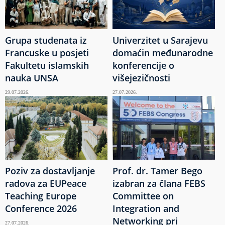
Grupa studenata iz
Univerzitet u Sarajevu
Francuske u posjeti
domaćin međunarodne
Fakultetu islamskih
konferencije o
nauka UNSA
višejezičnosti
29.07.2026.
27.07.2026.
Poziv za dostavljanje
Prof. dr. Tamer Bego
radova za EUPeace
izabran za člana FEBS
Teaching Europe
Committee on
Conference 2026
Integration and
Networking pri
27.07.2026.