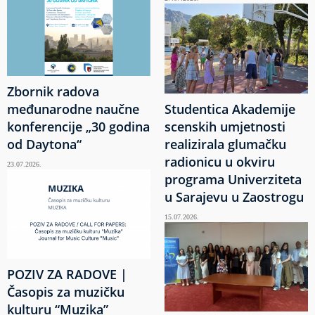
Zbornik radova
međunarodne naučne
Studentica Akademije
konferencije „30 godina
scenskih umjetnosti
od Daytona“
realizirala glumačku
radionicu u okviru
23.07.2026.
programa Univerziteta
u Sarajevu u Zaostrogu
15.07.2026.
POZIV ZA RADOVE |
Časopis za muzičku
kulturu “Muzika”