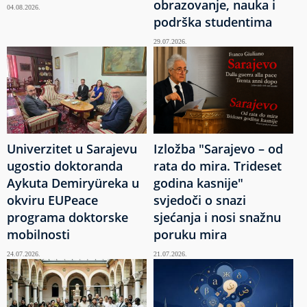
obrazovanje, nauka i
04.08.2026.
podrška studentima
29.07.2026.
Univerzitet u Sarajevu
Izložba "Sarajevo – od
ugostio doktoranda
rata do mira. Trideset
Aykuta Demiryüreka u
godina kasnije"
okviru EUPeace
svjedoči o snazi
programa doktorske
sjećanja i nosi snažnu
mobilnosti
poruku mira
24.07.2026.
21.07.2026.