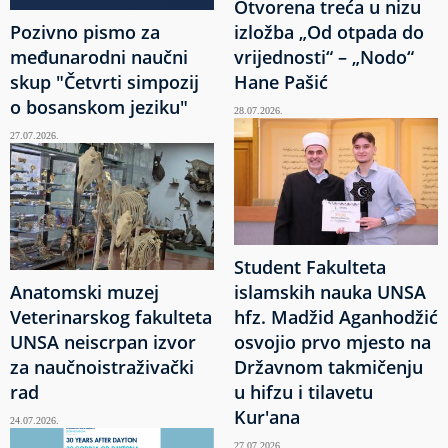
Otvorena treća u nizu
Pozivno pismo za
izložba „Od otpada do
međunarodni naučni
vrijednosti“ – „Nodo“
skup "Četvrti simpozij
Hane Pašić
o bosanskom jeziku"
28.07.2026.
27.07.2026.
Student Fakulteta
Anatomski muzej
islamskih nauka UNSA
Veterinarskog fakulteta
hfz. Madžid Aganhodžić
UNSA neiscrpan izvor
osvojio prvo mjesto na
za naučnoistraživački
Državnom takmičenju
rad
u hifzu i tilavetu
Kur'ana
24.07.2026.
27.07.2026.