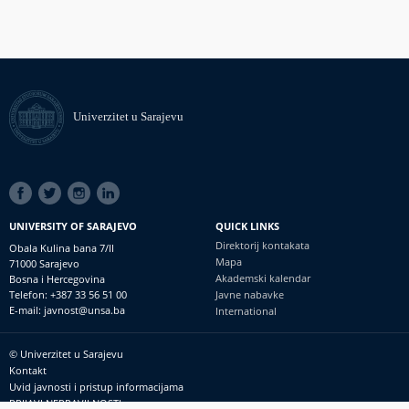
Univerzitet u Sarajevu
SOCIAL
LINKS
UNIVERSITY OF SARAJEVO
QUICK LINKS
Direktorij kontakata
Obala Kulina bana 7/II
Mapa
71000 Sarajevo
Akademski kalendar
Bosna i Hercegovina
Telefon: +387 33 56 51 00
Javne nabavke
E-mail: javnost@unsa.ba
International
© Univerzitet u Sarajevu
Footer
Kontakt
meni
Uvid javnosti i pristup informacijama
PRIJAVI NEPRAVILNOSTI