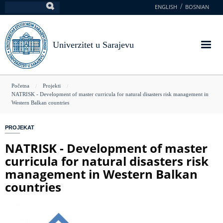
Skoči
ENGLISH
BOSNIAN
Pretraga
na
glavni
sadržaj
Univerzitet u Sarajevu
You
Početna
Projekti
NATRISK - Development of master curricula for natural disasters risk management in
are
Western Balkan countries
here
PROJEKAT
NATRISK - Development of master
curricula for natural disasters risk
management in Western Balkan
countries