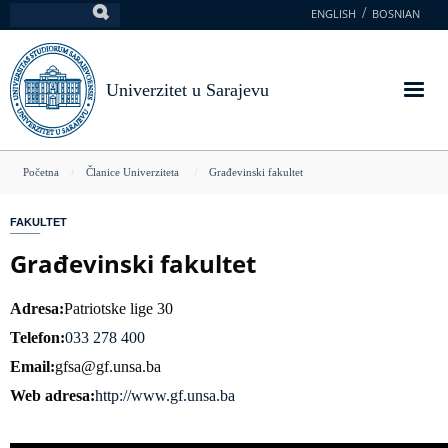
Skoči
ENGLISH
BOSNIAN
Pretraga
na
glavni
sadržaj
Univerzitet u Sarajevu
You
Početna
Članice Univerziteta
Građevinski fakultet
are
FAKULTET
here
Građevinski fakultet
Adresa
Patriotske lige 30
Telefon
033 278 400
Email
gfsa@gf.unsa.ba
Web adresa
http://www.gf.unsa.ba