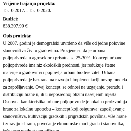
Vrijeme trajanja projekta
15.10.2017.
-
15.10.2020.
Budžet
838.397,90 €
Opis projekta
U 2007. godini je demografski utvrđeno da više od jedne polovine
stanovništva živi u gradovima. Procjene su da je urbana
poljoprivreda u agrosektoru prisutna sa 25-30%. Koncept urbane
poljoprivrede ima niz ekoloških prednosti, jer redukuje štetne
materije u gradovima i popravlja urbani biodiverzitet. Urbana
poljoprivreda je bazirana na razvoju i implementaciji novog modela
za zapošljavanje. Ovaj koncept se odnosi na uzgajanje, preradu i
distribuciju hrane u, ili u neposrednoj blizini naseljenih mjesta.
Osnovna karakteristika urbane poljoprivrede je lokalna proizvodnja
hrane za lokalnu upotrebu – koncept koji osigurava: zapošljavanje
stanovništva, kultivaciju gradskih i prigradskih površina, više hrane
i zdraviju ishranu, povećanje ekonomske moći grada i stanovnika,
jače veze među stanovništvom.