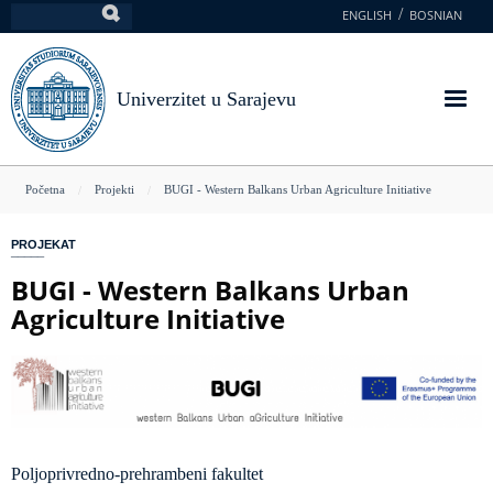
Skoči
ENGLISH
BOSNIAN
Pretraga
na
glavni
sadržaj
Univerzitet u Sarajevu
You
Početna
Projekti
BUGI - Western Balkans Urban Agriculture Initiative
are
PROJEKAT
here
BUGI - Western Balkans Urban
Agriculture Initiative
Poljoprivredno-prehrambeni fakultet