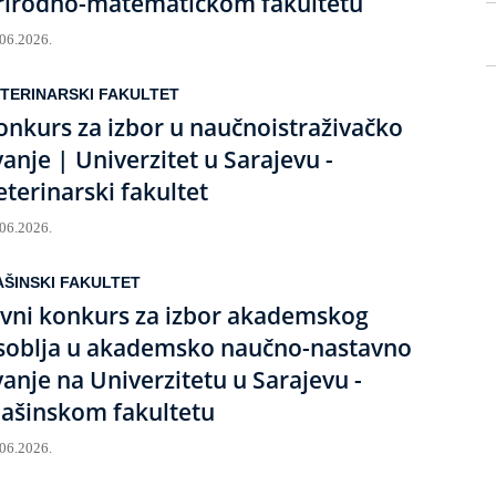
rirodno-matematičkom fakultetu
.06.2026.
TERINARSKI FAKULTET
onkurs za izbor u naučnoistraživačko
vanje | Univerzitet u Sarajevu -
eterinarski fakultet
.06.2026.
ŠINSKI FAKULTET
avni konkurs za izbor akademskog
soblja u akademsko naučno-nastavno
vanje na Univerzitetu u Sarajevu -
ašinskom fakultetu
.06.2026.