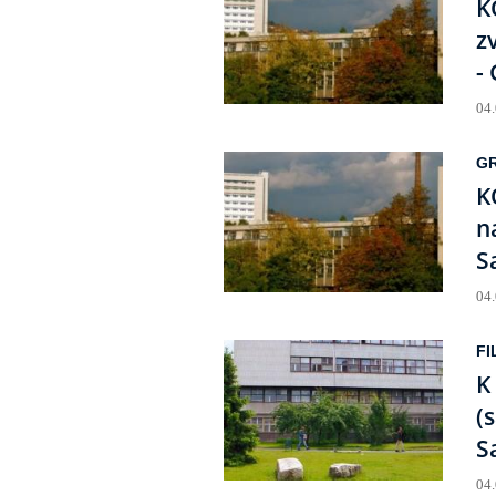
K
z
-
04
GR
K
n
S
04
FI
K
(
S
04