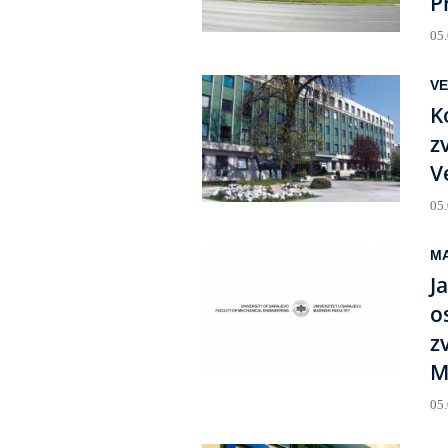
P
05
VE
K
z
V
05
MA
J
o
z
M
05