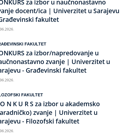
ONKURS za izbor u naučnonastavno
vanje docent/ica | Univerzitet u Sarajevu
 Građevinski fakultet
.06.2026.
AĐEVINSKI FAKULTET
ONKURS za izbor/napredovanje u
aučnonastavno zvanje | Univerzitet u
arajevu - Građevinski fakultet
.06.2026.
LOZOFSKI FAKULTET
 O N K U R S za izbor u akademsko
saradničko) zvanje | Univerzitet u
arajevu - Filozofski fakultet
.06.2026.