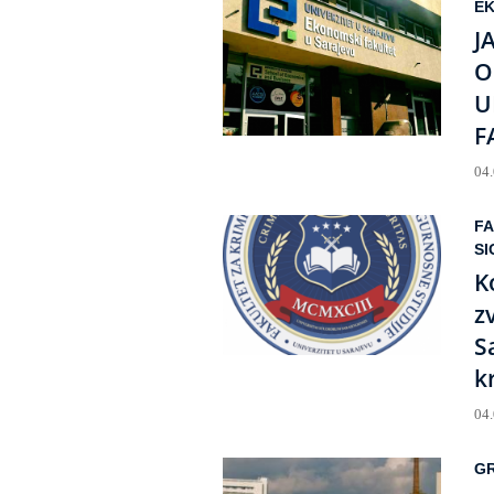
E
J
O
U
F
04
FA
SI
K
z
S
k
04
GR