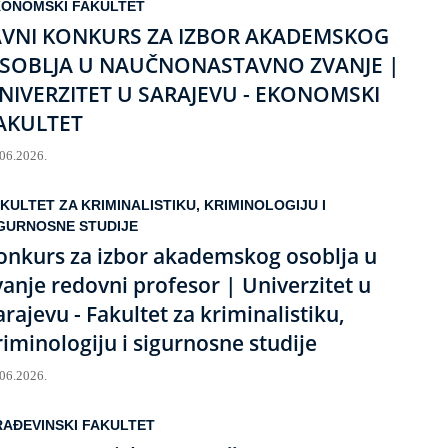
KONOMSKI FAKULTET
AVNI KONKURS ZA IZBOR AKADEMSKOG
SOBLJA U NAUČNONASTAVNO ZVANJE |
NIVERZITET U SARAJEVU - EKONOMSKI
AKULTET
.06.2026.
KULTET ZA KRIMINALISTIKU, KRIMINOLOGIJU I
GURNOSNE STUDIJE
onkurs za izbor akademskog osoblja u
vanje redovni profesor | Univerzitet u
arajevu - Fakultet za kriminalistiku,
riminologiju i sigurnosne studije
.06.2026.
AĐEVINSKI FAKULTET