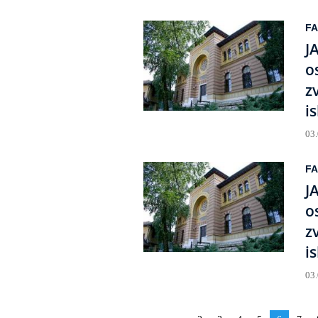
FA
J
o
z
i
03
FA
J
o
z
i
03