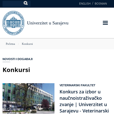
Skoči
ENGLISH
BOSNIAN
Pretraga
na
glavni
sadržaj
Univerzitet u Sarajevu
You
Početna
Konkursi
are
here
NOVOSTI I DOGAĐAJI
Konkursi
VETERINARSKI FAKULTET
Konkurs za izbor u
naučnoistraživačko
zvanje | Univerzitet u
Sarajevu - Veterinarski