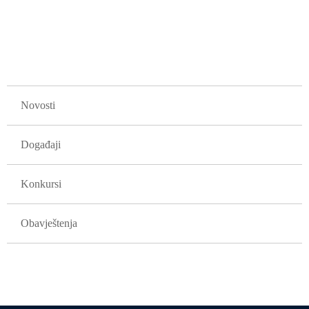
strana
GLAVNA NAVIGACIJA
Novosti
Događaji
Konkursi
Obavještenja