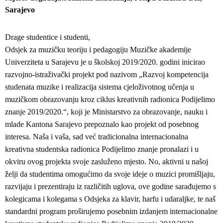
Sarajevo
Drage studentice i studenti,
Odsjek za muzičku teoriju i pedagogiju Muzičke akademije
Univerziteta u Sarajevu je u školskoj 2019/2020. godini inicirao
razvojno-istraživački projekt pod nazivom „Razvoj kompetencija
studenata muzike i realizacija sistema cjeloživotnog učenja u
muzičkom obrazovanju kroz ciklus kreativnih radionica Podijelimo
znanje 2019/2020.“, koji je Ministarstvo za obrazovanje, nauku i
mlade Kantona Sarajevo prepoznalo kao projekt od posebnog
interesa. Naša i vaša, sad već tradicionalna internacionalna
kreativna studentska radionica Podijelimo znanje pronalazi i u
okviru ovog projekta svoje zasluženo mjesto. No, aktivni u našoj
želji da studentima omogućimo da svoje ideje o muzici promišljaju,
razvijaju i prezentiraju iz različitih uglova, ove godine sarađujemo s
kolegicama i kolegama s Odsjeka za klavir, harfu i udaraljke, te naš
standardni program proširujemo posebnim izdanjem internacionalne