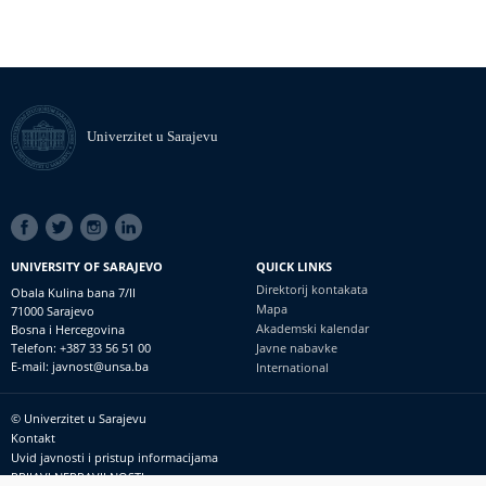
Univerzitet u Sarajevu
SOCIAL
LINKS
UNIVERSITY OF SARAJEVO
QUICK LINKS
Direktorij kontakata
Obala Kulina bana 7/II
Mapa
71000 Sarajevo
Akademski kalendar
Bosna i Hercegovina
Telefon: +387 33 56 51 00
Javne nabavke
E-mail: javnost@unsa.ba
International
© Univerzitet u Sarajevu
Footer
Kontakt
meni
Uvid javnosti i pristup informacijama
PRIJAVI NEPRAVILNOSTI