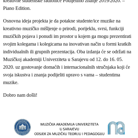
kreativne studentske radionice Podijelimo znanje 2019/2020. –
Piano Edition.
Osnovna ideja projekta je da potakne studente/ice muzike na
kreativno muzičko mišljenje o prirodi, porijeklu, svrsi, funkciji
muzičkih pojava i ponudi im prostor u kojem ga mogu prezentirati
svojim kolegama i kolegicama na inovativan način u formi kratkih
individualnih ili grupnih prezentacija. Oba izdanja će se održati na
Muzičkoj akademiji Univerziteta u Sarajevu od 12. do 16. 05.
2020. uz gostovanje domaćih i internacionalnih stručnjaka koji će
svoja iskustva i znanja podijeliti upravo s vama – studentima
muzike.
Dobro nam došli!