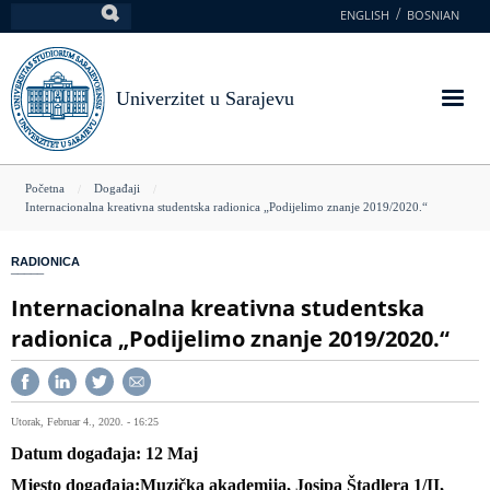
Skoči
ENGLISH
BOSNIAN
Pretraga
na
glavni
sadržaj
Univerzitet u Sarajevu
You
Početna
Događaji
Internacionalna kreativna studentska radionica „Podijelimo znanje 2019/2020.“
are
here
RADIONICA
Internacionalna kreativna studentska
radionica „Podijelimo znanje 2019/2020.“
Utorak, Februar 4., 2020. - 16:25
Datum događaja
12
Maj
Mjesto događaja
Muzička akademija, Josipa Štadlera 1/II,