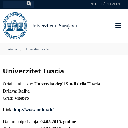
Skoči
ENGLISH
BOSNIAN
Pretraga
na
glavni
sadržaj
Univerzitet u Sarajevu
You
Početna
Univerzitet Tuscia
are
here
Univerzitet Tuscia
Originalni naziv:
Università degli Studi della Tuscia
Država:
Italija
Grad:
Vitebro
Link:
http://www.unitus.it/
Datum potpisivanja:
04.05.2015. godine