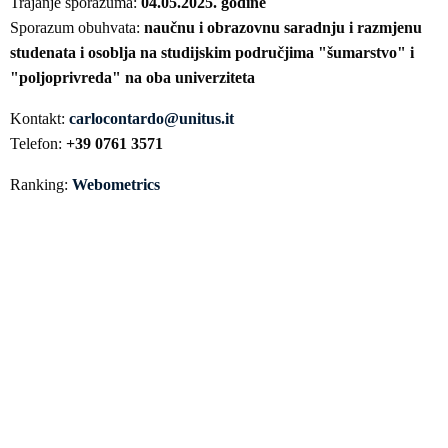
Trajanje sporazuma:
04.05.2025. godine
Sporazum obuhvata:
naučnu i obrazovnu saradnju i razmjenu
studenata i osoblja na studijskim područjima "šumarstvo" i
"poljoprivreda" na oba univerziteta
Kontakt:
carlocontardo@unitus.it
Telefon:
+39 0761 3571
Ranking:
Webometrics