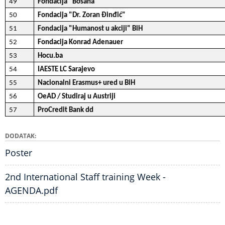
49
Fondacija "Bosana"
50
Fondacija "Dr. Zoran Đinđić"
51
Fondacija "Humanost u akciji" BiH
52
Fondacija Konrad Adenauer
53
Hocu.ba
54
IAESTE LC Sarajevo
55
Nacionalni Erasmus+ ured u BiH
56
OeAD / Studiraj u Austriji
57
ProCredit Bank dd
DODATAK
Poster
2nd International Staff training Week -
AGENDA.pdf