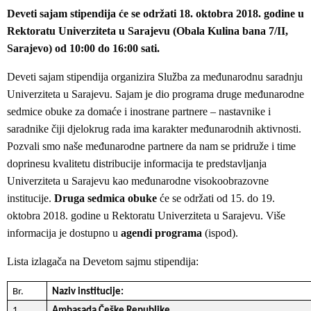
Deveti sajam stipendija će se održati 18. oktobra 2018. godine u
Rektoratu Univerziteta u Sarajevu (Obala Kulina bana 7/II,
Sarajevo) od 10:00 do 16:00 sati.
Deveti sajam stipendija organizira Služba za međunarodnu saradnju
Univerziteta u Sarajevu. Sajam je dio programa druge međunarodne
sedmice obuke za domaće i inostrane partnere – nastavnike i
saradnike čiji djelokrug rada ima karakter međunarodnih aktivnosti.
Pozvali smo naše međunarodne partnere da nam se pridruže i time
doprinesu kvalitetu distribucije informacija te predstavljanja
Univerziteta u Sarajevu kao međunarodne visokoobrazovne
institucije.
Druga sedmica obuke
će se održati od 15. do 19.
oktobra 2018. godine u Rektoratu Univerziteta u Sarajevu. Više
informacija je dostupno u
agendi programa
(ispod).
Lista izlagača na Devetom sajmu stipendija:
Br.
Naziv institucije:
1
Ambasada Češke Republike