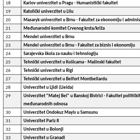
18
Karlov univerzitet u Pragu - Humanistički fakultet
19
Katolički univerzitet u Lilu
20
Masaryk univerzitet u Brnu - Fakultet za ekonomiju i adminis
21
Međunarodni komitet Crvenog krsta/križa
22
Mendel univerzitet u Brnu
23
Mendel univerzitet u Brnu - Fakultet za biznis i ekonomiju
24
Sarajevska škola za nauku i tehnologiju
25
Tehnički univerzitet u Košicama - Mašinski fakultet
26
Tehnički univerzitet u Rigi
27
Tehnički univerzitet u Belfort Montbeliardu
28
Univerzitet u Ljidi (Lleida)
29
Univerzitet "Matej Bel" u Banskoj Bistrici - Fakultet politički
međunarodnih odnosa
30
Univerzitet Ondokuz Mayis u Samsunu
31
Univerzitet Pariz 8
32
Univerzitet u Bolonji
33
Univerzitet u Granadi