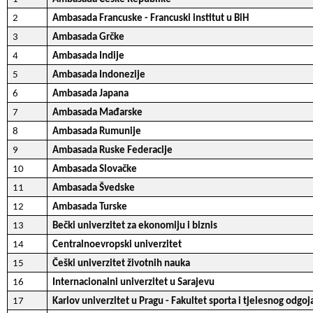
2
Ambasada Francuske - Francuski institut u BiH
3
Ambasada Grčke
4
Ambasada Indije
5
Ambasada Indonezije
6
Ambasada Japana
7
Ambasada Mađarske
8
Ambasada Rumunije
9
Ambasada Ruske Federacije
10
Ambasada Slovačke
11
Ambasada Švedske
12
Ambasada Turske
13
Bečki univerzitet za ekonomiju i biznis
14
Centralnoevropski univerzitet
15
Češki univerzitet životnih nauka
16
Internacionalni univerzitet u Sarajevu
17
Karlov univerzitet u Pragu - Fakultet sporta i tjelesnog odgoj