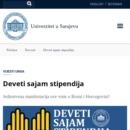
Skoči
ENGLISH
BOSNIAN
Pretraga
na
glavni
sadržaj
Univerzitet u Sarajevu
You
Početna
Novosti
Deveti sajam stipendija
are
here
VIJESTI UNSA
Deveti sajam stipendija
Jedinstvena manifestacija ove vrste u Bosni i Hercegovini!