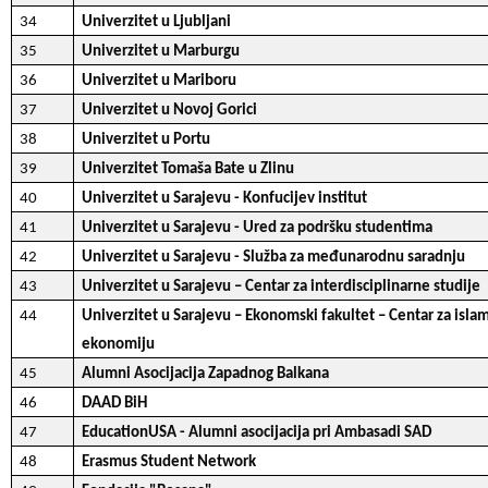
34
Univerzitet u Ljubljani
35
Univerzitet u Marburgu
36
Univerzitet u Mariboru
37
Univerzitet u Novoj Gorici
38
Univerzitet u Portu
39
Univerzitet Tomaša Bate u Zlinu
40
Univerzitet u Sarajevu - Konfucijev institut
41
Univerzitet u Sarajevu - Ured za podršku studentima
42
Univerzitet u Sarajevu - Služba za međunarodnu saradnju
43
Univerzitet u Sarajevu – Centar za interdisciplinarne studije
44
Univerzitet u Sarajevu – Ekonomski fakultet – Centar za isla
ekonomiju
45
Alumni Asocijacija Zapadnog Balkana
46
DAAD BiH
47
EducationUSA - Alumni asocijacija pri Ambasadi SAD
48
Erasmus Student Network