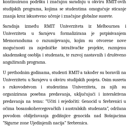
kontinuiranu podršku i značajnu saradnju u okviru RMIT-ovih
studijskih programa, kojima se studentima omogućuje sticanje
znanja kroz iskustveno učenje i značajne globalne susrete.
Saradnja između RMIT Univerziteta iz Melbournea i
Univerziteta u Sarajevu formalizirana je potpisivanjem
Memoranduma o razumijevanju, kojim su otvorene nove
mogućnosti za zajedničke istraživačke projekte, razmjenu
akademskog osoblja i studenata, te razvoj nastavnih i društveno
angažiranih programa.
U prethodnim godinama, studenti RMIT-a također su boravili na
Univerzitetu u Sarajevu u okviru studijskih posjeta. Osim susreta
s rukovodstvom i studentima Univerziteta, za njih su
organizirana posebna predavanja, uključujući i interaktivna
predavanja na temu: “Učiti i svjedočiti: Genocid u Srebrenici u
očima bosanskohercegovačkih i australskih studenata”, održana
povodom obilježavanja godišnjice genocida nad Bošnjacima
“Sigurne zone Ujedinjenih nacija“ Srebrenica.