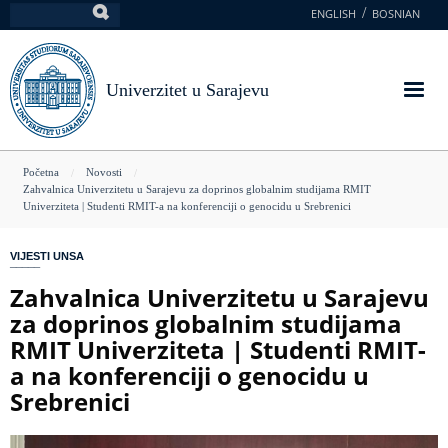
Skoči
ENGLISH
BOSNIAN
Pretraga
na
glavni
sadržaj
Univerzitet u Sarajevu
You
Početna
Novosti
Zahvalnica Univerzitetu u Sarajevu za doprinos globalnim studijama RMIT
are
Univerziteta | Studenti RMIT-a na konferenciji o genocidu u Srebrenici
here
VIJESTI UNSA
Zahvalnica Univerzitetu u Sarajevu
za doprinos globalnim studijama
RMIT Univerziteta | Studenti RMIT-
a na konferenciji o genocidu u
Srebrenici