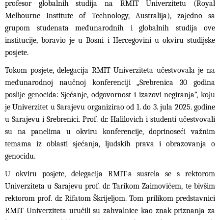
profesor globalnih studija na RMIT Univerzitetu (Royal
Melbourne Institute of Technology, Australija), zajedno sa
grupom studenata međunarodnih i globalnih studija ove
institucije, boravio je u Bosni i Hercegovini u okviru studijske
posjete.
Tokom posjete, delegacija RMIT Univerziteta učestvovala je na
međunarodnoj naučnoj konferenciji „Srebrenica 30 godina
poslije genocida: Sjećanje, odgovornost i izazovi negiranja“, koju
je Univerzitet u Sarajevu organizirao od 1. do 3. jula 2025. godine
u Sarajevu i Srebrenici. Prof. dr. Halilovich i studenti učestvovali
su na panelima u okviru konferencije, doprinoseći važnim
temama iz oblasti sjećanja, ljudskih prava i obrazovanja o
genocidu.
U okviru posjete, delegacija RMIT-a susrela se s rektorom
Univerziteta u Sarajevu prof. dr. Tarikom Zaimovićem, te bivšim
rektorom prof. dr. Rifatom Škrijeljom. Tom prilikom predstavnici
RMIT Univerziteta uručili su zahvalnice kao znak priznanja za