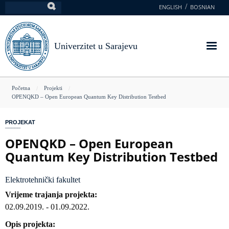
Skoči
ENGLISH
BOSNIAN
Pretraga
na
glavni
sadržaj
Univerzitet u Sarajevu
You
Početna
Projekti
OPENQKD – Open European Quantum Key Distribution Testbed
are
here
PROJEKAT
OPENQKD – Open European
Quantum Key Distribution Testbed
Elektrotehnički fakultet
Vrijeme trajanja projekta
02.09.2019.
-
01.09.2022.
Opis projekta