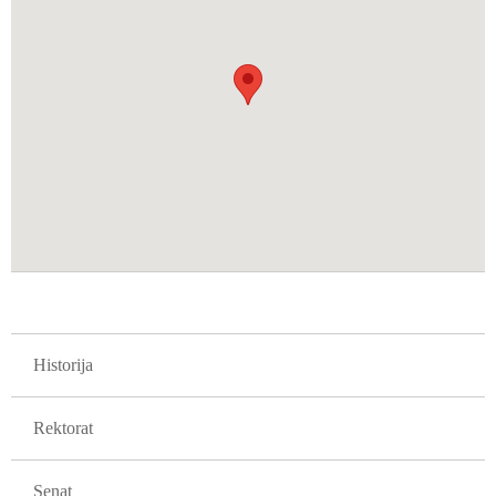
GLAVNA NAVIGACIJA FAKULTETI
Historija
Rektorat
Senat