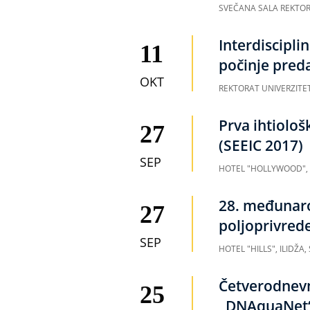
SVEČANA SALA REKTOR
Interdiscipli
11
počinje preda
OKT
REKTORAT UNIVERZITE
Prva ihtiološ
27
(SEEIC 2017)
SEP
HOTEL "HOLLYWOOD",
28. međunaro
27
poljoprivred
SEP
HOTEL "HILLS", ILIDŽA
Četverodnevn
25
„DNAquaNet