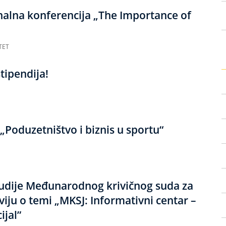
onalna konferencija „The Importance of
TET
tipendija!
„Poduzetništvo i biznis u sportu“
udije Međunarodnog krivičnog suda za
viju o temi „MKSJ: Informativni centar –
ijal”