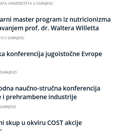
ATA UNIVERZITETA U SARAJEVU
narni master program iz nutricionizma
vanjem prof. dr. Waltera Willetta
TA U SARAJEVU
ka konferencija jugoistočne Evrope
 SARAJEVO
dna naučno-stručna konferencija
e i prehrambene industrije
, SARAJEVO
i skup u okviru COST akcije
“