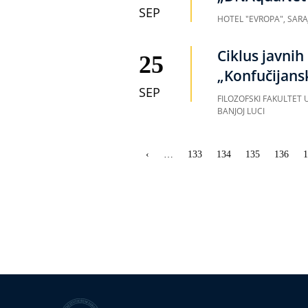
SEP
HOTEL "EVROPA", SARA
Ciklus javni
25
„Konfučijansk
SEP
FILOZOFSKI FAKULTET 
BANJOJ LUCI
Obilježavanje
Prethodna
‹
…
Strana
133
Strana
134
Strana
135
Strana
136
S
1
strana
stranica