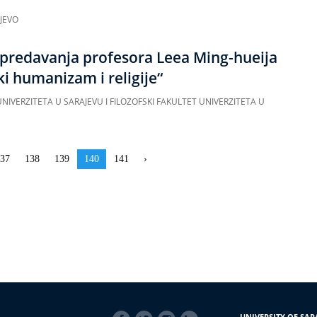
JEVO
h predavanja profesora Leea Ming-hueija
i humanizam i religije“
UNIVERZITETA U SARAJEVU I FILOZOFSKI FAKULTET UNIVERZITETA U
trana
37
Strana
138
Strana
139
Aktuelna
140
Strana
141
Sljedeća
›
stranica
stranica
SOCIAL
UNIVERSITY OF SAR