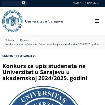
Skoči
ENGLISH
BOSNIAN
Pretraga
na
glavni
sadržaj
Univerzitet u Sarajevu
You
Početna
Konkursi
Konkurs za upis studenata na Univerzitet u Sarajevu u akademskoj 2024/2025. godini
are
here
UNIVERZITET U SARAJEVU
Konkurs za upis studenata na
Univerzitet u Sarajevu u
akademskoj 2024/2025. godini