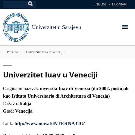
Skoči
ENGLISH
BOSNIAN
Pretraga
na
glavni
sadržaj
Univerzitet u Sarajevu
You
Početna
Univerzitet Iuav u Veneciji
are
here
Univerzitet Iuav u Veneciji
Originalni naziv:
Università Iuav di Venezia (do 2002. postojali
kao Istituto Universitario di Architettura di Venezia)
Država:
Italija
Grad:
Venecija
Link:
http://www.iuav.it/INTERNATIO/