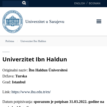
Skoči
ENGLISH
BOSNIAN
Pretraga
na
glavni
sadržaj
Univerzitet u Sarajevu
You
Početna
Univerzitet Ibn Haldun
are
here
Univerzitet Ibn Haldun
Originalni naziv:
İbn Haldun Üniversitesi
Država:
Turska
Grad:
Istanbul
Link:
https://www.ihu.edu.tr/en/
Datum potpisivanja:
sporazum je potpisan 31.03.2022. godine na