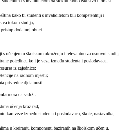
 studentima s invaliditetom da steknu radno iskustvo u oblasti
ještina kako bi studenti s invaliditetom bili kompetentniji i
stva tokom studija;
a pristup dodatnoj obuci.
iji s učenjem u školskom okruženju i relevantno za osnovni studij;
rane pojedinca koji je veza između studenta i poslodavaca,
 resursa iz zajednice;
etencije na radnom mjestu;
ta privredne djelatnosti.
rada
mora da sadrži:
tima učenja kroz rad;
tu kao veze između studenta i poslodavaca, škole, nastavnika,
alima u kreiranju komponenti baziranih na školskom učenju,