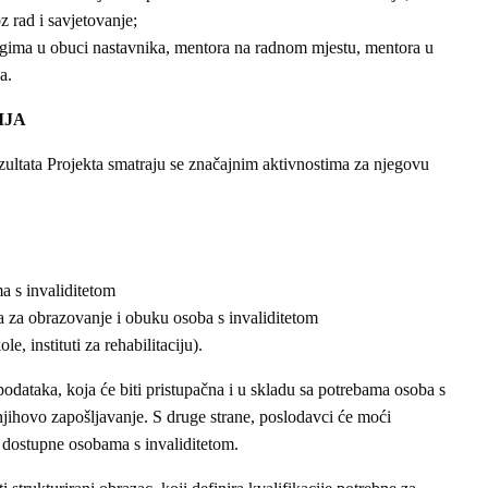
 rad i savjetovanje;
gima u obuci nastavnika, mentora na radnom mjestu, mentora u
a.
IJA
ezultata Projekta smatraju se značajnim aktivnostima za njegovu
a s invaliditetom
ika za obrazovanje i obuku osoba s invaliditetom
e, instituti za rehabilitaciju).
 podataka, koja će biti pristupačna i u skladu sa potrebama osoba s
njihovo zapošljavanje. S druge strane, poslodavci će moći
 i dostupne osobama s invaliditetom.