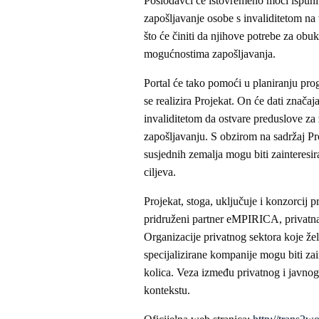
Poslodavci će istovremeno moći ispuniti
zapošljavanje osobe s invaliditetom na t
što će činiti da njihove potrebe za obu
mogućnostima zapošljavanja.
Portal će tako pomoći u planiranju pro
se realizira Projekat. On će dati značaj
invaliditetom da ostvare preduslove za 
zapošljavanju. S obzirom na sadržaj Pro
susjednih zemalja mogu biti zainteresir
ciljeva.
Projekat, stoga, uključuje i konzorci
pridruženi partner eMPIRICA, privatna v
Organizacije privatnog sektora koje žel
specijalizirane kompanije mogu biti za
kolica. Veza između privatnog i javnog 
kontekstu.