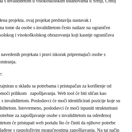
a s invaliditetom u visokoškolskim ustanovama u Srbiji, Crnoj
dena projekta, ovaj projekat predstavlja nastavak i
a tome da osobe s invaliditetom često nailaze na ograničen
školskog i visokoškolskog obrazovanja koji kasnije ograničava
navedenih projekata i pravi iskorak pripremajući osobe s
lomiranja.
e:
izajniran u skladu sa potrebama i pristupačan za korištenje od
omoći prilikom zapošljavanja. Web tool će biti sličan kao
 invaliditetom. Poslodavci će moći identificirati pozicije koje su
iditetom. Istovremeno, poslodavci će moći ispuniti strukturirani
 potrebne za zapošljavanje osobe s invaliditetom na određenoj
itetom će pristupati web portalu što će činiti da njihove potrebe
klađene s raspoloživim mogućnostima zapošljavanja. Na taj način