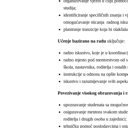
organizovanje vježbi u cilju pomoći
studija;
identificiranje specifičnih znanja i v
omogućavanje sticanja radnog isku
planiranje tranzicije koja bi olakšal
Učenje bazirano na radu
uključuje:
radno iskustvo, koje je u koordinac
radno mjesto pod mentorstvom od st
škola, nastavnika, roditelja i ostalih
instrukcije u odnosu na opšte komp
iskustvo i razumijevanje svih aspeka
Povezivanje visokog obrazovanja i 
upoznavanje studenata sa mogućnos
osiguravanje mentora svakom studen
roditelja i drugih osoba u zajednici;
tehničku pomoć poslodavcima i ost