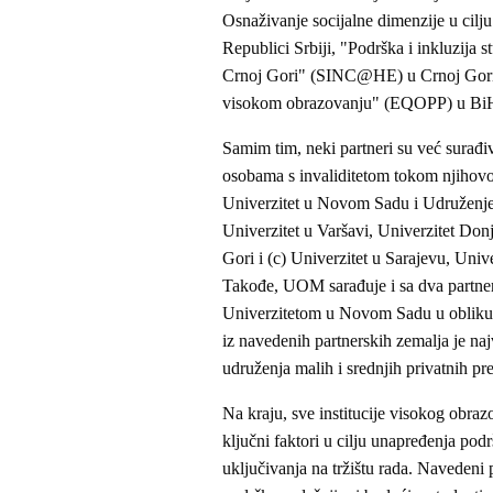
Osnaživanje socijalne dimenzije u cil
Republici Srbiji, "Podrška i inkluzija s
Crnoj Gori" (SINC@HE) u Crnoj Gori 
visokom obrazovanju" (EQOPP) u Bi
Samim tim, neki partneri su već surađiv
osobama s invaliditetom tokom njihovog
Univerzitet u Novom Sadu i Udruženje 
Univerzitet u Varšavi, Univerzitet Do
Gori i (c) Univerzitet u Sarajevu, Univ
Takođe, UOM sarađuje i sa dva partner
Univerzitetom u Novom Sadu u obliku 
iz navedenih partnerskih zemalja je najv
udruženja malih i srednjih privatni
Na kraju, sve institucije visokog obraz
ključni faktori u cilju unapređenja podr
uključivanja na tržištu rada. Navedeni p