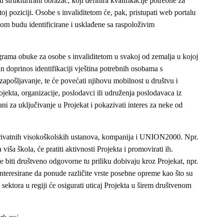
 strukturirani obrazac, koji definira kvalifikacije potrebne za
oj poziciji. Osobe s invaliditetom će, pak, pristupati web portalu
kom budu identificirane i usklađene sa raspoloživim
grama obuke za osobe s invaliditetom u svakoj od zemalja u kojoj
an doprinos identifikaciji vještina potrebnih osobama s
zapošljavanje, te će povećati njihovu mobilnost u društvu i
jekta, organizacije, poslodavci ili udruženja poslodavaca iz
ani za uključivanje u Projekat i pokazivati interes za neke od
j privatnih visokoškolskih ustanova, kompanija i UNION2000. Npr.
iša škola, će pratiti aktivnosti Projekta i promovirati ih.
e biti društveno odgovorne tu priliku dobivaju kroz Projekat, npr.
interesirane da ponude različite vrste posebne opreme kao što su
sektora u regiji će osigurati uticaj Projekta u širem društvenom