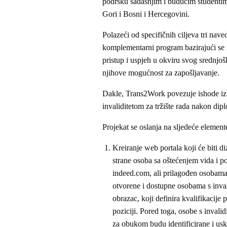
podršku sadašnjim i budućim studentim
Gori i Bosni i Hercegovini.
Polazeći od specifičnih ciljeva tri nave
komplementarni program bazirajući se n
pristup i uspjeh u okviru svog srednjo
njihove mogućnost za zapošljavanje.
Dakle, Trans2Work povezuje ishode iz 
invaliditetom za tržište rada nakon dip
Projekat se oslanja na sljedeće element
Kreiranje web portala koji će biti d
strane osoba sa oštećenjem vida i p
indeed.com, ali prilagođen osobama s
otvorene i dostupne osobama s inval
obrazac, koji definira kvalifikacije
poziciji. Pored toga, osobe s invalid
za obukom budu identificirane i us