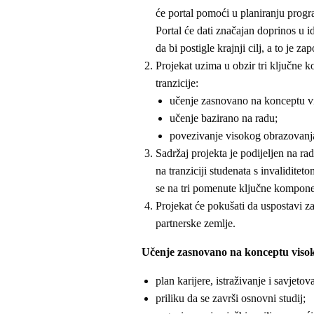
će portal pomoći u planiranju prog
Portal će dati značajan doprinos u 
da bi postigle krajnji cilj, a to je z
Projekat uzima u obzir tri ključne 
tranzicije:
učenje zasnovano na konceptu v
učenje bazirano na radu;
povezivanje visokog obrazovanja
Sadržaj projekta je podijeljen na ra
na tranziciji studenata s invalidite
se na tri pomenute ključne kompo
Projekat će pokušati da uspostavi z
partnerske zemlje.
Učenje zasnovano na konceptu viso
plan karijere, istraživanje i savjetov
priliku da se završi osnovni studij;