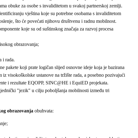
rama obuke za osobe s invaliditetom u svakoj partnerskoj zemlji.
identificiranju vještina koje su potrebne osobama s invaliditetom
aposlenje, što će povećati njihovu društvenu i radnu mobilnost.
komponente koje su od suštinskog značaja za razvoj procesa
isokog obrazovanja;
 i rada.
dne pakete koji prate logičan slijed osnovne ideje koja je bazirana
tom iz visokoškolske ustanove na tržište rada, a posebno pozivajući
nente i rezultate EQOPP, SINC@HE i EquiED projekata.
ajednički "jezik" u cilju poboljšanja mobilnosti između tri
kog obrazovanja
obuhvata:
anje;