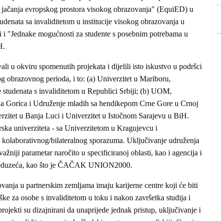
ju jačanja evropskog prostora visokog obrazovanja" (EquiED) u
tudenata sa invaliditetom u institucije visokog obrazovanja u
i "Jednake mogućnosti za studente s posebnim potrebama u
H.
ali u okviru spomenutih projekata i dijelili isto iskustvo u podršci
 obrazovnog perioda, i to: (a) Univerzitet u Mariboru,
studenata s invaliditetom u Republici Srbiji; (b) UOM,
nja Gorica i Udruženje mladih sa hendikepom Crne Gore u Crnoj
erzitet u Banja Luci i Univerzitet u Istočnom Sarajevu u BiH.
ska univerziteta - sa Univerzitetom u Kragujevcu i
kolaborativnog/bilateralnog sporazuma. Uključivanje udruženja
ažniji parametar naročito u specificiranoj oblasti, kao i agencija i
h preduzeća, kao što je ČAČAK UNION2000.
ovanja u partnerskim zemljama imaju karijerne centre koji će biti
ške za osobe s invaliditetom u toku i nakon završetka studija i
rojekti su dizajnirani da unaprijede jednak pristup, uključivanje i