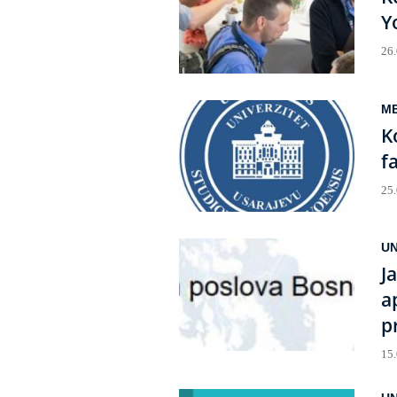
Y
26
ME
K
f
25
UN
J
a
p
15