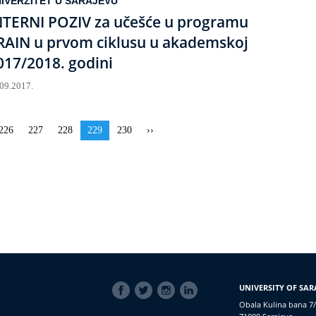
IVERZITET U SARAJEVU
NTERNI POZIV za učešće u programu
RAIN u prvom ciklusu u akademskoj
017/2018. godini
.09.2017.
Strana
226
Strana
227
Strana
228
Aktuelna
229
Strana
230
Sljedeća
››
stranica
stranica
SOCIAL
UNIVERSITY OF SAR
LINKS
Obala Kulina bana 7/