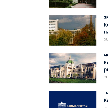
GR
K
n
09
AK
K
p
09
F
K