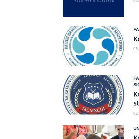
06
FA
K
05
FA
SI
K
s
02
UN
K