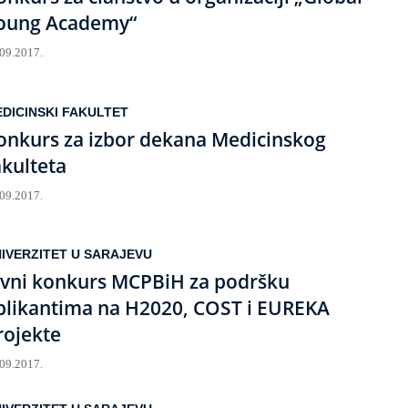
oung Academy“
.09.2017.
DICINSKI FAKULTET
onkurs za izbor dekana Medicinskog
akulteta
.09.2017.
IVERZITET U SARAJEVU
avni konkurs MCPBiH za podršku
plikantima na H2020, COST i EUREKA
rojekte
.09.2017.