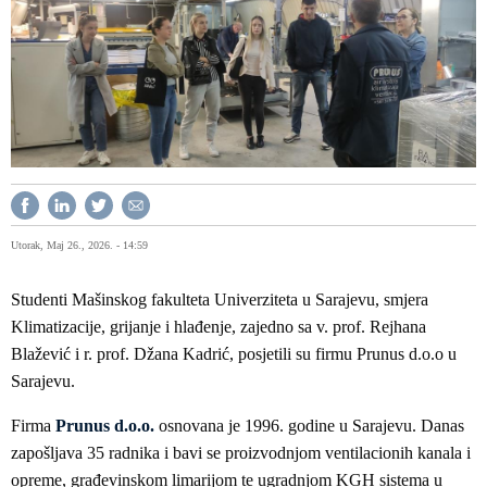
Utorak, Maj 26., 2026. - 14:59
Studenti Mašinskog fakulteta Univerziteta u Sarajevu, smjera
Klimatizacije, grijanje i hlađenje, zajedno sa v. prof. Rejhana
Blažević i r. prof. Džana Kadrić, posjetili su firmu Prunus d.o.o u
Sarajevu.
Firma
Prunus d.o.o.
osnovana je 1996. godine u Sarajevu. Danas
zapošljava 35 radnika i bavi se proizvodnjom ventilacionih kanala i
opreme, građevinskom limarijom te ugradnjom KGH sistema u