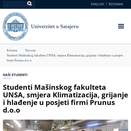
Skoči
ENGLISH
BOSNIAN
Pretraga
na
glavni
sadržaj
Univerzitet u Sarajevu
You
Početna
Novosti
Studenti Mašinskog fakulteta UNSA, smjera Klimatizacija, grijanje i hlađenje u posjeti
are
firmi Prunus d.o.o
here
NAŠI STUDENTI
Studenti Mašinskog fakulteta
UNSA, smjera Klimatizacija, grijanje
i hlađenje u posjeti firmi Prunus
d.o.o