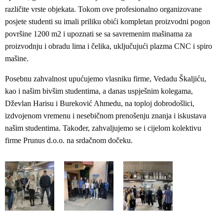
različite vrste objekata. Tokom ove profesionalno organizovane
posjete studenti su imali priliku obići kompletan proizvodni pogon
površine 1200 m2 i upoznati se sa savremenim mašinama za
proizvodnju i obradu lima i čelika, uključujući plazma CNC i spiro
mašine.
Posebnu zahvalnost upućujemo vlasniku firme, Vedadu Škaljiću,
kao i našim bivšim studentima, a danas uspješnim kolegama,
Dževlan Harisu i Bureković Ahmedu, na toploj dobrodošlici,
izdvojenom vremenu i nesebičnom prenošenju znanja i iskustava
našim studentima. Također, zahvaljujemo se i cijelom kolektivu
firme Prunus d.o.o. na srdačnom dočeku.