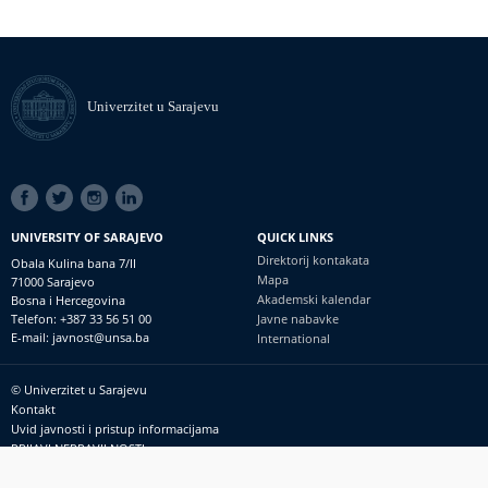
Univerzitet u Sarajevu
SOCIAL
LINKS
UNIVERSITY OF SARAJEVO
QUICK LINKS
Direktorij kontakata
Obala Kulina bana 7/II
Mapa
71000 Sarajevo
Akademski kalendar
Bosna i Hercegovina
Telefon: +387 33 56 51 00
Javne nabavke
E-mail: javnost@unsa.ba
International
© Univerzitet u Sarajevu
Footer
Kontakt
meni
Uvid javnosti i pristup informacijama
PRIJAVI NEPRAVILNOSTI
RSS
prijavikorupciju@unsa.ba