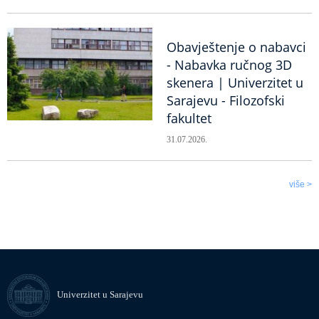
Obavještenje o nabavci
- Nabavka ručnog 3D
skenera | Univerzitet u
Sarajevu - Filozofski
fakultet
31.07.2026.
više >
Univerzitet u Sarajevu