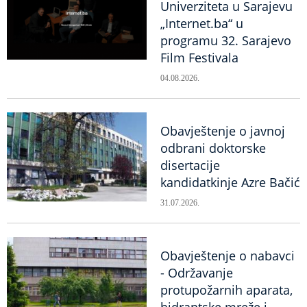
Univerziteta u Sarajevu
„Internet.ba“ u
programu 32. Sarajevo
Film Festivala
04.08.2026.
Obavještenje o javnoj
odbrani doktorske
disertacije
kandidatkinje Azre Bačić
31.07.2026.
Obavještenje o nabavci
- Održavanje
protupožarnih aparata,
hidrantske mreže i