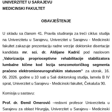
UNIVERZITET U SARAJEVU
MEDICINSKI FAKULTET
OBAVJEŠTENJE
U skladu sa članom 41. Pravila studiranja za treći ciklus studija
na Univerzitetu u Sarajevu, Univerzitet u Sarajevu - Medicinski
fakultet zakazuje prezentaciju radne verzije doktorske disertacije
kandidata
mr
.
sci. dr. Aldijane Kadrić
pod naslovom
Valorizacija proprioceptivne rehabilitacije stabilizatora
„
lumbalne kičme kod lezija senzomotoričkog segmenta
praćeno elektromioneurografskim statusom“
za
utorak, 16.
06. 2026. godine u 10 sati u Sali doktorskog studija, lamela B IV
sprat, Univerzitet u Sarajevu - Medicinski fakultet, Čekaluša 90.
Komisija u sastavu:
Prof. dr. Đemil Omerović
–
redovni profesor Univerziteta u
Sarajevu za oblast Hirurgija, Univerzitet u Sarajevu - Medicinski