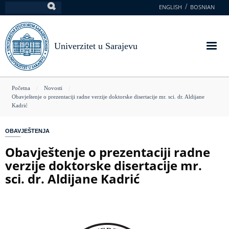
Skoči
ENGLISH
BOSNIAN
Pretraga
na
glavni
sadržaj
Univerzitet u Sarajevu
You
Početna
Novosti
Obavještenje o prezentaciji radne verzije doktorske disertacije mr. sci. dr. Aldijane
are
Kadrić
here
OBAVJEŠTENJA
Obavještenje o prezentaciji radne
verzije doktorske disertacije mr.
sci. dr. Aldijane Kadrić