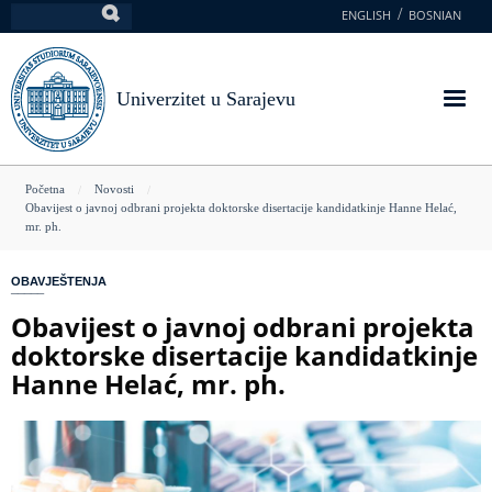
Skoči
ENGLISH
BOSNIAN
Pretraga
na
glavni
sadržaj
Univerzitet u Sarajevu
You
Početna
Novosti
Obavijest o javnoj odbrani projekta doktorske disertacije kandidatkinje Hanne Helać,
are
mr. ph.
here
OBAVJEŠTENJA
Obavijest o javnoj odbrani projekta
doktorske disertacije kandidatkinje
Hanne Helać, mr. ph.